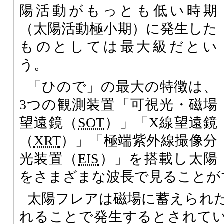
陽活動がもっとも低い時期
（太陽活動極小期）に発生した
ものとしては最大級だとい
う。
「ひので」の最大の特徴は、
3つの観測装置「可視光・磁場
望遠鏡（
SOT
）」「X線望遠鏡
（
XRT
）」「極端紫外線撮像分
光装置（
EIS
）」を搭載し太陽
をさまざまな波長で見ることが
太陽フレアは磁場に蓄えられ
れることで発生するとされて