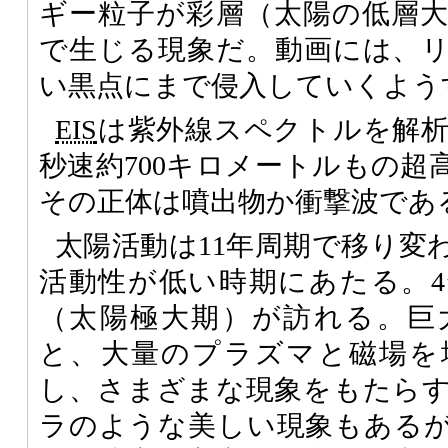
ギー粒子が彩層（太陽の低層
で生じる現象だ。動画には、
い黒点にまで侵入していくよう
EIS
は紫外線スペクトルを解
秒速約700キロメートルもの超
その正体は噴出物か衝撃波であ
太陽活動は11年周期で移り変
活動性が低い時期にあたる。
（太陽極大期）が訪れる。巨
と、大量のプラズマと磁場を
し、さまざまな現象をもたら
ラのような美しい現象もある