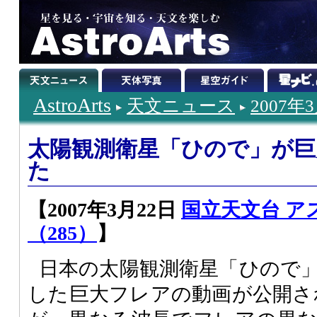
AstroArts
天文ニュース
2007年
太陽観測衛星「ひので」が
た
【2007年3月22日
国立天文台 ア
（285）
】
日本の太陽観測衛星「ひので」（
した巨大フレアの動画が公開さ