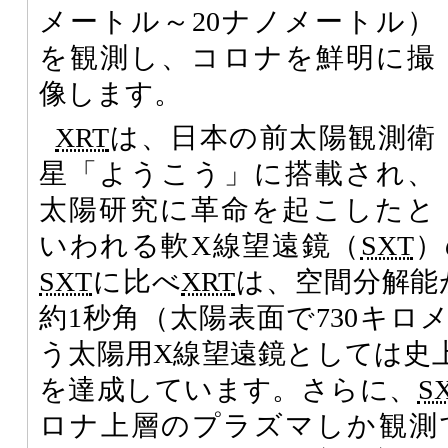
メートル～20ナノメートル）
を観測し、コロナを鮮明に撮
像します。
XRT
は、日本の前太陽観測衛
星「ようこう」に搭載され、
太陽研究に革命を起こしたと
いわれる軟X線望遠鏡（
SXT
）
SXT
に比べ
XRT
は、空間分解能
約1秒角（太陽表面で730キロ
う太陽用X線望遠鏡としては史
を達成しています。さらに、
S
ロナ上層のプラズマしか観測