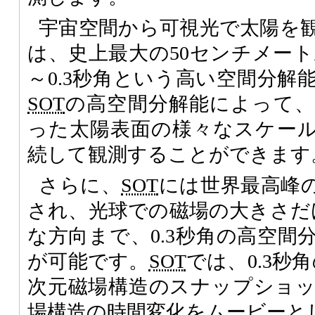
宇宙空間から可視光で太陽を
は、史上最大の50センチメート
～0.3秒角という高い空間分解
SOT
の高空間分解能によって、
った太陽表面の様々なスケール
続して観測することができます
さらに、
SOT
には世界最高峰
され、光球での磁場の大きさだ
な方向まで、0.3秒角の高空間
が可能です。
SOT
では、0.3秒
次元磁場構造のスナップショ
場構造の時間変化をムービーと