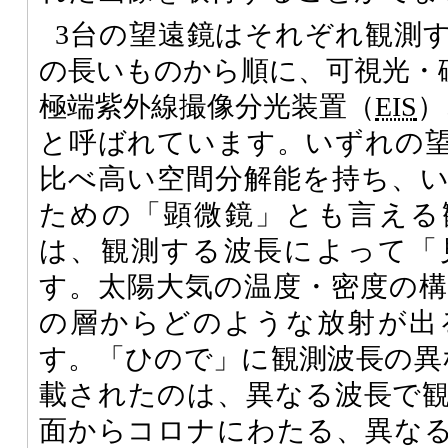
3台の望遠鏡はそれぞれ観測
の長いものから順に、可視光・
極端紫外線撮像分光装置（
EIS
）
と呼ばれています。いずれの
比べ高い空間分解能を持ち、
ための「顕微鏡」とも言える
は、観測する波長によって「
す。太陽大気の温度・密度の
の層からどのような放射が出
す。「ひので」に観測波長の異
載されたのは、異なる波長で
面からコロナにわたる、異な