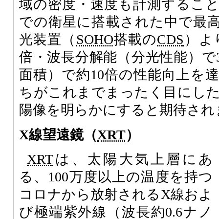
域の密度・速度も計測するこ
での衛星に搭載された中で最
光装置（
SOHO
搭載の
CDS
）よ
倍・波長分解能（分光性能）で
面積）で約10倍の性能向上を
ちがこれまでまったく目にし
陽像を明らかにすると期待され
X線望遠鏡（
XRT
）
XRT
は、太陽大気上層にあ
る、100万度以上の温度を持つ
コロナから放射されるX線およ
び極端紫外線（波長約0.6ナノ