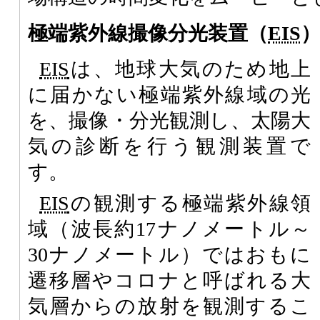
極端紫外線撮像分光装置（
EIS
EIS
は、地球大気のため地上
に届かない極端紫外線域の光
を、撮像・分光観測し、太陽大
気の診断を行う観測装置で
す。
EIS
の観測する極端紫外線領
域（波長約17ナノメートル～
30ナノメートル）ではおもに
遷移層やコロナと呼ばれる大
気層からの放射を観測するこ