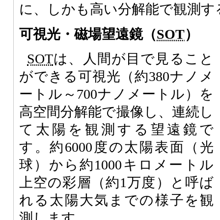
に、しかも高い分解能で観測す
可視光・磁場望遠鏡（
SOT
）
SOT
は、人間が目で見ること
ができる可視光（約380ナノメ
ートル～700ナノメートル）を
高空間分解能で撮像し、連続し
て太陽を観測する望遠鏡で
す。約6000度の太陽表面（光
球）から約1000キロメートル
上空の彩層（約1万度）と呼ば
れる太陽大気までの様子を観
測します。