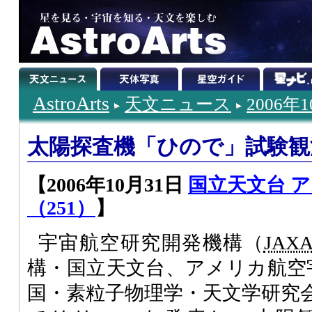
AstroArts
天文ニュース
2006年
太陽探査機「ひので」試験観
【2006年10月31日
国立天文台 
（251）
】
宇宙航空研究開発機構（
JAX
構・国立天文台、アメリカ航空
国・素粒子物理学・天文学研究