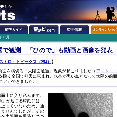
202
6年11月
国で観測 「ひので」も動画と画像を発表
ストロ・トピックス（254）
】
の前面を横切る「太陽面通過」現象が起こりました（
アストロ
を除く全国で好天に恵まれ、水星が黒い点となって太陽の前
ことができました。
陽面上に入り込みます。
触」が起こる時刻には、
に上っていないため、通
きませんでしたが、その
星が太陽面を通過しつつ