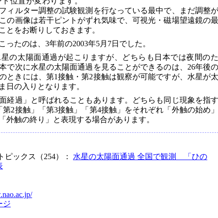
ント位置が変わります。
フィルター調整の試験観測を行なっている最中で、まだ調整
この画像は若干ピントがずれ気味で、可視光・磁場望遠鏡の
ことをお断りしておきます。
ったのは、3年前の2003年5月7日でした。
年と水星の太陽面通過が起こりますが、どちらも日本では夜間の
本で次に水星の太陽面通過を見ることができるのは、26年後
す。このときには、第1接触・第2接触は観察が可能ですが、水星が
ま日の入りとなります。
面経過」と呼ばれることもあります。どちらも同じ現象を指
「第2接触」「第3接触」「第4接触」をそれぞれ「外触の始め
「外触の終り」と表現する場合があります。
トピックス（254）：
水星の太陽面通過 全国で観測 「ひの
表
.nao.ac.jp/
ージ