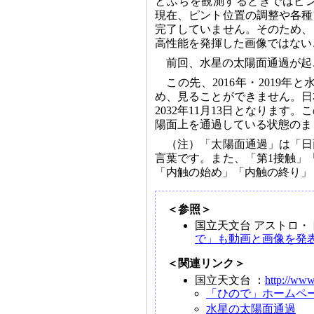
とふちを観測するときではピ
現在、ピント位置の調整や各種
完了していません。そのため、
高性能を発揮した画像ではない
前回、水星の太陽面通過が起こ
この先、2016年・2019
め、見ることができません。日
2032年11月13日となりま
陽面上を通過している状態のま
（注）「太陽面通過」は「日
言葉です。また、「第1接触」
「内触の始め」「内触の終り」
＜参照＞
国立天文台 アストロ・
で」も動画と画像を発
＜関連リンク＞
国立天文台 ：
http://www
「ひので」ホームペ
水星の太陽面通過