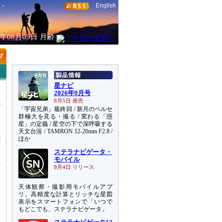
English
6年08月09日
月齢
星ナビ
2026年9月号
8月5日 発売
「宇宙兄弟」最終回 / 新月のペルセ
群極大を見る・撮る / 変わる「惑
星」の定義 / 星空の下で深呼吸する
天文台浴 / TAMRON 12-20mm F2.8 /
・
ほか
面
ステラナビゲータ・
モバイル
8月4日 リリース
天体観察・撮影用モバイルアプ
リ。高精度な計算とリッチな星図
表示をスマートフォンで「いつで
もどこでも、ステラナビゲータ」