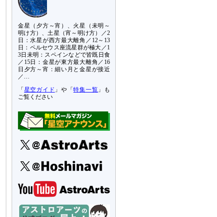
金星（夕方～宵）、火星（未明～
明け方）、土星（宵～明け方）／2
日：水星が西方最大離角／12～13
日：ペルセウス座流星群が極大／1
3日未明：スペインなどで皆既日食
／15日：金星が東方最大離角／16
日夕方～宵：細い月と金星が接近
／…
「
星空ガイド
」や「
特集一覧
」も
ご覧ください