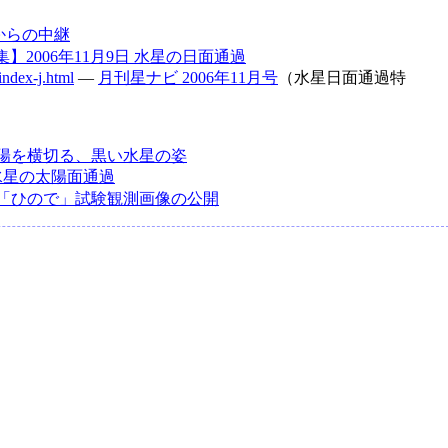
からの中継
集】2006年11月9日 水星の日面通過
index-j.html
―
月刊星ナビ 2006年11月号
（水星日面通過特
陽を横切る、黒い水星の姿
、水星の太陽面通過
「ひので」試験観測画像の公開