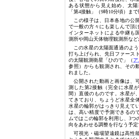
ある状態から見え始め、太陽
「第4接触」（9時10分頃）ま
この様子は、日本各地の公
で一般の方々にも楽しんで頂
インターネットによる中継も
測所や岡山天体物理観測所など
この水星の太陽面通過のようす
打ち上げられ、先日ファース
の太陽観測衛星「ひので」（
ア
参照）からも観測され、その
れました。
公開された動画と画像は、
測した第2接触（完全に水星
間）直後のものです。水星が
てきており、ちょうど水星全
水星の輪郭がはっきり見えて
は、高い精度で予測できるの
ムではこの輪郭を利用し、3つ
向をあわせる調整を行なう予定
可視光・磁場望遠鏡は高性