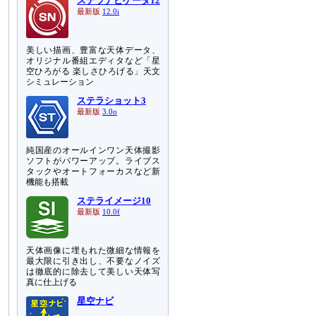
ステラナビゲータ12
最新版
12.0i
美しい描画、豊富な天体データ、
オリジナル番組エディタなど「星
空ひろがる 楽しさひろげる」天文
シミュレーション
ステラショット3
最新版
3.0o
純国産のオールインワン天体撮影
ソフトがパワーアップ。ライブス
タックやオートフォーカスなど新
機能も搭載
ステライメージ10
最新版
10.0f
天体画像に埋もれた微細な情報を
最大限に引き出し、不要なノイズ
は徹底的に除去して美しい天体写
真に仕上げる
星空ナビ