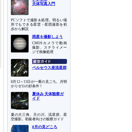
天体写真入門
PCソフトで撮影＆処理。明るい場
所でもできる星雲・星団撮影を初
歩から解説
惑星を撮影しよう
CMOSカメラで動画
撮影、ステライメー
ジで画像処理
ペルセウス座流星群
8月12～13日が一番の見ごろ。月明
かりゼロの好条件！
夏休み 天体観察ガ
イド
夏の大三角、天の川、流星群、星
空撮影。初級者向けの観察ガイド
8月の見どころ