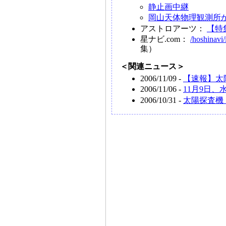
静止画中継
岡山天体物理観測所
アストロアーツ：
【特
星ナビ.com：
/hoshinavi/
集）
＜関連ニュース＞
2006/11/09 -
【速報】太
2006/11/06 -
11月9日
2006/10/31 -
太陽探査機