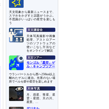
が
最
天文現象から最新ニュースまで、
スマホをかざすと話題がうかぶ。
不思議がいっぱいの星空を楽しも
う
た
の
天体写真撮影や画像
太
処理、アストロアー
ツのソフトウェアの
使いこなし方法など
す
をオンラインで解説
」
モンゴル「星空」ゲ
ル・キャンプツアー
ウランバートルから西へ250km以上
離れたゲルに連泊。光害のない場
所でペルセ群や星空を楽しめます
月、惑星、彗星、星
雲・星団、天の川、
星景、…
デジタル