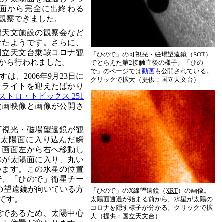
面から完全に出終わる
で観察できました。
開天文施設の観察会など
けたようです。さらに、
国立天文台乗鞍コロナ観
「ひので」の可視光・磁場望遠鏡（
SOT
）
から行われました。
でとらえた第2接触直後の様子。「ひの
で」のページでは
動画
も公開されている。
は、2006年9月23日に
クリックで拡大（提供：国立天文台）
トライトを迎えたばかり
ストロ・トピックス 251
動画映像と画像が公開さ
可視光・磁場望遠鏡が観
が太陽面に入り込んだ瞬
、画面左から右へ移動し
体が太陽面に入り、丸い
います。この水星の位置
で、「ひので」衛星チー
の望遠鏡が向いている方
「ひので」のX線望遠鏡（
XRT
）の画像。
です。
太陽面通過が始まる前から、水星が太陽の
コロナを隠す様子が分かる。クリックで拡
能であるため、太陽中心
大（提供：国立天文台）