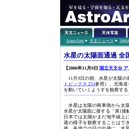
AstroArts
天文ニュース
200
水星の太陽面通過 全
【2006年11月9日
国立天文台 ア
11月9日の朝、水星が太陽
トピックス 253
参照）。北海道
を動いていくようすを観察する
水星は太陽の南東側から太
水星が太陽面に接する「第1接
日本では太陽がまだ地平線上
過の様子を観察することはで
後、各地での日の出後に、水