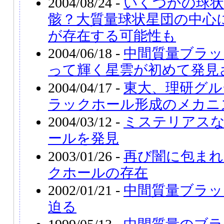
2004/08/24 -
いくつかの球状
骸？大質量球状星団の中心
が存在する可能性も
2004/06/18 -
中間質量ブラッ
って輝く星雲が初めて発見
2004/04/17 -
東大、理研グル
ラックホール形成のメカニ
2004/03/12 -
ミステリアス
ールを発見
2003/01/26 -
再び闇に包まれ
クホールの存在
2002/01/21 -
中間質量ブラッ
迫る