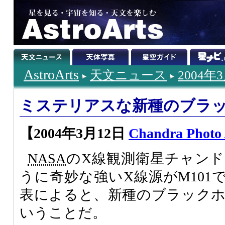
AstroArts
天文ニュース
2004年
ミステリアスな新種のブラ
【2004年3月12日
Chandra Photo
NASA
のX線観測衛星チャン
うに奇妙な強いX線源がM101
表によると、新種のブラック
いうことだ。