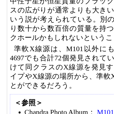
中性子星か恒星質量のブラッ
スの広がりが通常よりも大き
いう説が考えられている。別
り数十から数百倍の質量を持
クホールかもしれないというこ
準軟X線源は、M101以外にも、
4697でも合計72個発見され
けて同クラスのX線源を発見
イプやX線源の場所から、準軟
とができるだろう。
＜参照＞
Chandra Photo Album：
M101 