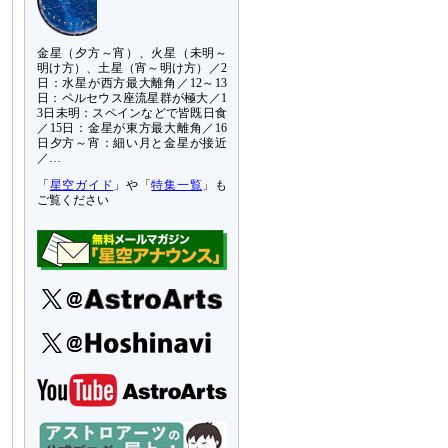
金星（夕方～宵）、火星（未明～
明け方）、土星（宵～明け方）／2
日：水星が西方最大離角／12～13
日：ペルセウス座流星群が極大／1
3日未明：スペインなどで皆既日食
／15日：金星が東方最大離角／16
日夕方～宵：細い月と金星が接近
／…
「
星空ガイド
」や「
特集一覧
」も
ご覧ください