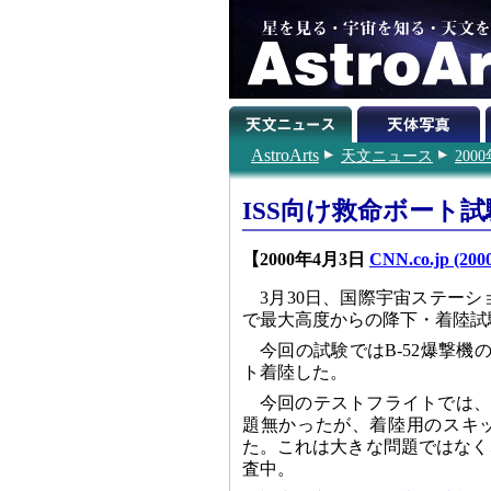
AstroArts
天文ニュース
200
ISS向け救命ボート試
【2000年4月3日
CNN.co.jp (2000
3月30日、国際宇宙ステーショ
で最大高度からの降下・着陸試
今回の試験ではB-52爆撃機
ト着陸した。
今回のテストフライトでは、
題無かったが、着陸用のスキッ
た。これは大きな問題ではなく
査中。