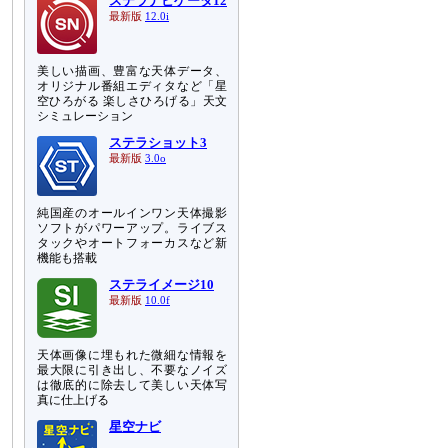
ステラナビゲータ12
最新版
12.0i
美しい描画、豊富な天体データ、
オリジナル番組エディタなど「星
空ひろがる 楽しさひろげる」天文
シミュレーション
ステラショット3
最新版
3.0o
純国産のオールインワン天体撮影
ソフトがパワーアップ。ライブス
タックやオートフォーカスなど新
機能も搭載
ステライメージ10
最新版
10.0f
天体画像に埋もれた微細な情報を
最大限に引き出し、不要なノイズ
は徹底的に除去して美しい天体写
真に仕上げる
星空ナビ