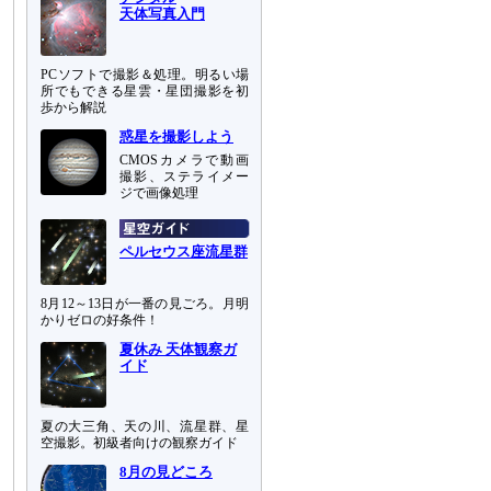
天体写真入門
PCソフトで撮影＆処理。明るい場
所でもできる星雲・星団撮影を初
歩から解説
惑星を撮影しよう
CMOSカメラで動画
撮影、ステライメー
ジで画像処理
ペルセウス座流星群
8月12～13日が一番の見ごろ。月明
かりゼロの好条件！
夏休み 天体観察ガ
イド
夏の大三角、天の川、流星群、星
空撮影。初級者向けの観察ガイド
8月の見どころ