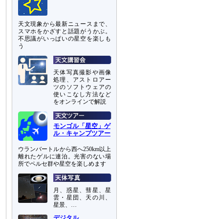
天文現象から最新ニュースまで、
スマホをかざすと話題がうかぶ。
不思議がいっぱいの星空を楽しも
う
天体写真撮影や画像
処理、アストロアー
ツのソフトウェアの
使いこなし方法など
をオンラインで解説
モンゴル「星空」ゲ
ル・キャンプツアー
ウランバートルから西へ250km以上
離れたゲルに連泊。光害のない場
所でペルセ群や星空を楽しめます
月、惑星、彗星、星
雲・星団、天の川、
星景、…
デジタル