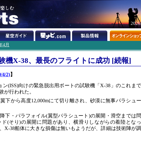
202
0年4月
験機X-38、最長のフライトに成功 [続報]
/4/2)
】
ン(ISS)向けの緊急脱出用ボートの試験機「X-38」のこれま
験が行われた。
の翼下から高度12,000mにて切り離され、砂漠に無事パラシュ
降下・パラフォイル(翼型パラシュート)の展開・滑空までは
ド(そり)の展開に問題があり、横滑りしながらの着陸とな
、X-38船体に大きな損傷は無いもようだが、詳細は技術陣が