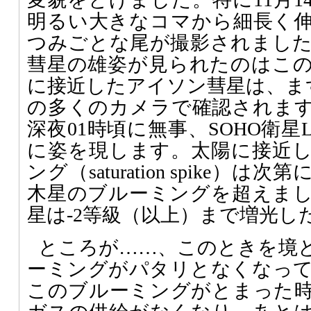
明るい大きなコマから細長く
つみごとな尾が撮影されまし
彗星の雄姿が見られたのはこ
に接近したアイソン彗星は、まず
の多くのカメラで確認されます。
深夜01時頃に無事、SOHO衛星L
に姿を現します。太陽に接近
ング（saturation spike
木星のブルーミングを超えま
星は-2等級（以上）まで増光し
ところが……、このときを境
ーミングがパタリとなくなっ
このブルーミングがとまった