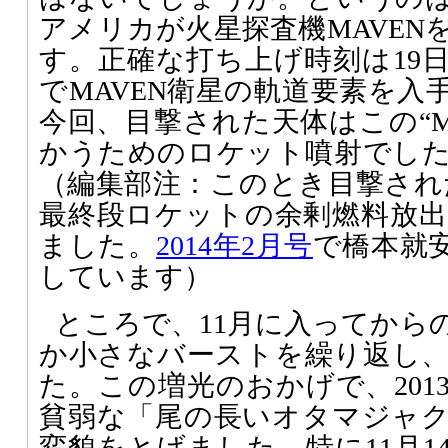
アメリカが火星探査機MAVEN
す。正確な打ち上げ時刻は19日
でMAVEN衛星の軌道要素を入
今回、目撃された天体はこの“M
かうためのロケット噴射でし
（編集部注：このとき目撃された
最終段ロケットの余剰燃料放
ました。
2014年2月号
で橋本就
しています）
ところで、11月に入ってから
か小さなバーストを繰り返し
た。この増光のおかげで、201
貧弱な「尾の長いオタマジャ
変貌をとげました。特に11月1