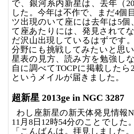
で、銀河系内新星は、去年（20
した。今年は不作で、まだ4個
ツ出現のいて座には去年は5個
て座あたりには、発見されて
だ沢山出現しているはずです
分野にも挑戦してみたいと思
星表の見方、読み方を勉強し
自に調べてTOCPに掲載したら
というメイルが届きました。
超新星 2013ge in NGC 3287
わし座新星の新天体発見情報No
11月8日12時54分のことでし
「こんばんは。拝見しました