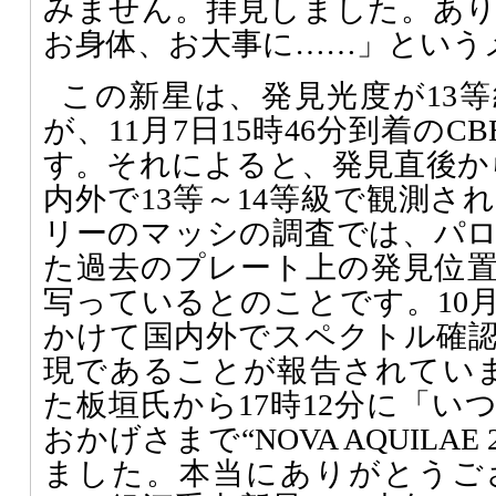
みません。拝見しました。あ
お身体、お大事に……」という
この新星は、発見光度が13
が、11月7日15時46分到着のCB
す。それによると、発見直後から
内外で13等～14等級で観測さ
リーのマッシの調査では、パ
た過去のプレート上の発見位置
写っているとのことです。10月
かけて国内外でスペクトル確
現であることが報告されています。
た板垣氏から17時12分に「い
おかげさまで“NOVA AQUILAE
ました。本当にありがとうご