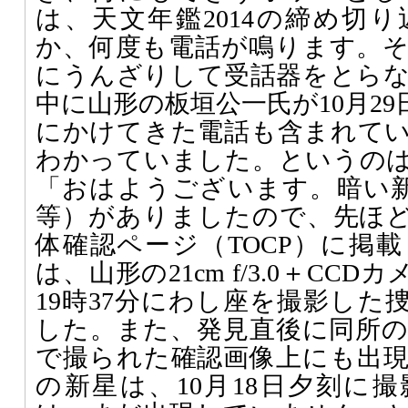
は、天文年鑑2014の締め切
か、何度も電話が鳴ります。
にうんざりして受話器をとら
中に山形の板垣公一氏が10月29日0
にかけてきた電話も含まれて
わかっていました。というのは、
「おはようございます。暗い新星
等）がありましたので、先ほ
体確認ページ（TOCP）に掲
は、山形の21cm f/3.0＋CCDカ
19時37分にわし座を撮影した
した。また、発見直後に同所の50c
で撮られた確認画像上にも出
の新星は、10月18日夕刻に