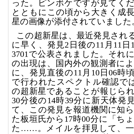
った。ピンボケですが見てく
とともにこの頃から大きく成
星の画像が添付されていました
この超新星は、最近発見され
に早く、発見2日後の11月11日1
3701で公表されました。それ
の出現は、国内外の観測者に
に、発見直後の11月10日06時
で行われたスペクトル確認では
の超新星であることが報じら
30分後の14時39分に新天体発見
て、この発見を報道機関に知
た板垣氏から17時00分に「ち
た……。メイルを拝見して、