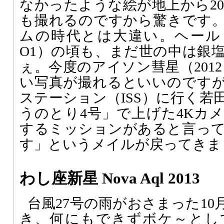
なかったような絵が地上から20
も撮れるのですから驚きです
ムの時代とは大違い。ヘール・
O1）の頃も、まだ世の中は銀
ぇ。今度のアイソン彗星（2012
い写真が撮れるといいのです
ステーション（ISS）に行く若
うのとり4号」で上げた4Kカ
するミッションがあると言っ
す」というメイルが戻ってきま
わし座新星 Nova Aql 2013
台風27号の雨がおさまった10
き、何にもできずボケ～とし