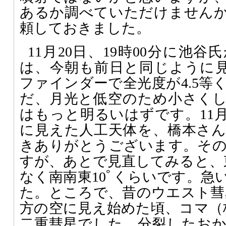
あるか調べていただけません
頼しておきました。
11月20日、19時00分に池
は、今朝も前日と同じように見
ファインダーで全光度が4.5等
だ、月光と低空のため小さく
はもっと明るいはずです。11月
に見えた人工天体を、橋本さ
きありがとうございます。そ
すが、あとで見直してみると、東
なく南南東10ﾟくらいです。急
た。ところで、昔のウエスト彗星（
方の空に見え始めた頃、コマ（
二重彗星でした。分裂したお