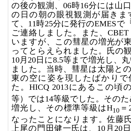
の後の観測、06時16分には山
の日の朝の眼視観測が届きま
て、11時25分に発行のEMES
ご連絡しました。また、CBET 
いますが、この彗星の増光が
ってとらえられました。氏の
10月20日に8.5等まで増光し、
ました。当時、彗星は太陽と
東の空に姿を現したばかりで
た。HICQ 2013にあるこの
等）では14等級でした。そのた
増光し、その標準等級はH
＝
10
なったことになります。佐藤
上尾の門田健一氏は、10月20