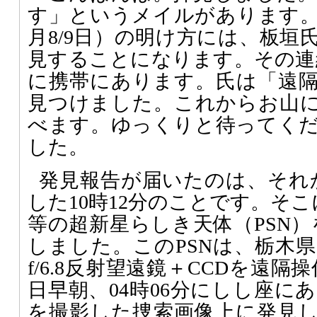
す」というメイルがあります。
月8/9日）の明け方には、板垣
見することになります。その連絡が
に携帯にあります。氏は「遠
見つけました。これからお山
べます。ゆっくりと待ってく
した。
発見報告が届いたのは、それ
した10時12分のことです。そこ
等の超新星らしき天体（PSN）
しました。このPSNは、栃木県
f/6.8反射望遠鏡＋CCDを遠隔操
日早朝、04時06分にしし座にある
を撮影した捜索画像上に発見し