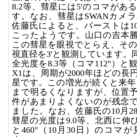
8.2等、彗星には5'のコマが
す。なお、彗星はSWANカメ
佐藤氏によると、バーストは10
こったようです。山口の吉本勝己
この彗星を眼視でとらえ、その眼
視直径を3'と観測しています。
全光度を8.3等（コマ112"）と
X1は、周期が2000年ほどの
星です。この増光が続くと来年（
まで明るくなりますが、位置
件があまりよくないのが残念
ました。なお、佐藤氏の10月2
彗星の光度は9.0等、北西に伸びた
と460"（10月30日）のコ