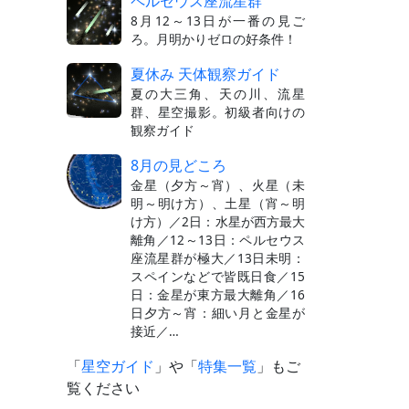
ペルセウス座流星群
8月12～13日が一番の見ご
ろ。月明かりゼロの好条件！
夏休み 天体観察ガイド
夏の大三角、天の川、流星
群、星空撮影。初級者向けの
観察ガイド
8月の見どころ
金星（夕方～宵）、火星（未
明～明け方）、土星（宵～明
け方）／2日：水星が西方最大
離角／12～13日：ペルセウス
座流星群が極大／13日未明：
スペインなどで皆既日食／15
日：金星が東方最大離角／16
日夕方～宵：細い月と金星が
接近／…
「
星空ガイド
」や「
特集一覧
」もご
覧ください