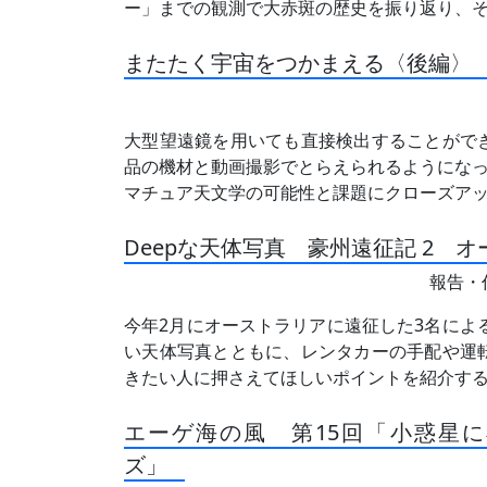
ー」までの観測で大赤斑の歴史を振り返り、
またたく宇宙をつかまえる〈後編〉
大型望遠鏡を用いても直接検出することがで
品の機材と動画撮影でとらえられるようにな
マチュア天文学の可能性と課題にクローズア
Deepな天体写真 豪州遠征記 2 
報告・
今年2月にオーストラリアに遠征した3名によ
い天体写真とともに、レンタカーの手配や運
きたい人に押さえてほしいポイントを紹介す
エーゲ海の風 第15回「小惑星
ズ」