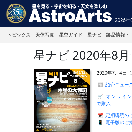
2026年
トピックス
天体写真
星空ガイド
星ナビ
製品情報
星ナビ
2020年8
2020年7月4日
📰
紹介ニュー
🛒
オンライン
で購入
📅
定期購読の
📱
電子版のご