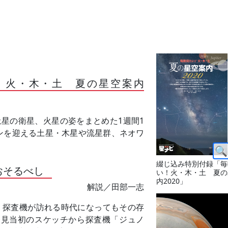
！火・木・土 夏の星空案内
星の衛星、火星の姿をまとめた1週間1
ンを迎える土星・木星や流星群、ネオワ
綴じ込み特別付録「毎
おそるべし
い！火・木・土 夏の
内2020」
解説／田部一志
、探査機が訪れる時代になってもその存
発見当初のスケッチから探査機「ジュノ