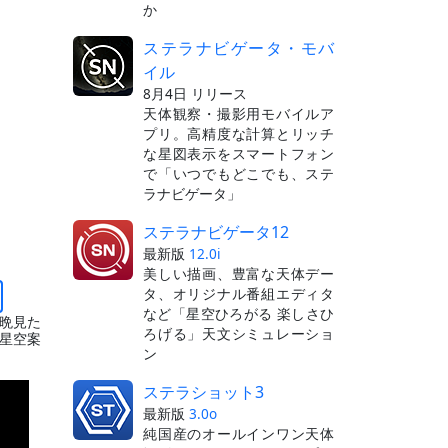
か
ステラナビゲータ・モバ
イル
8月4日 リリース
天体観察・撮影用モバイルア
プリ。高精度な計算とリッチ
な星図表示をスマートフォン
で「いつでもどこでも、ステ
ラナビゲータ」
ステラナビゲータ12
最新版
12.0i
美しい描画、豊富な天体デー
タ、オリジナル番組エディタ
など「星空ひろがる 楽しさひ
晩見た
ろげる」天文シミュレーショ
星空案
ン
ステラショット3
最新版
3.0o
純国産のオールインワン天体