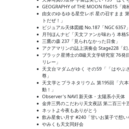
GEOGRAPHY of THE MOON file01
由女のゆるゆる星空レポ 星の召すまま 
トだぜ！」
ビジュアル天体図鑑 No.187「NGC 6357
月刊ほんナビ「天文ファンが味わう 本格S
三鷹の森 237「見られなかった日食」
アクアマリンの誌上演奏会 Stage228
ブラック星博士のB級天文学研究室 76発
リレー」
天文台マダムがゆく その59「「はやぶ
尊」
天文学とプラネタリウム 第195回「六
動！」
Observer's NAVI 新天体・太陽系小天体
金井三男のこだわり天文夜話 第二百三十
ネットよ今夜もありがとう
飲み星食い月す #240「甘いお菓子で想
やみくも天文同好会