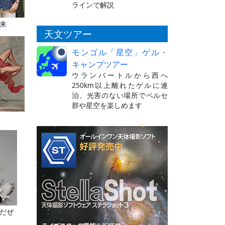
ラインで解説
来
天文ツアー
モンゴル「星空」ゲル・
キャンプツアー
ウランバートルから西へ
250km以上離れたゲルに連
泊。光害のない場所でペルセ
群や星空を楽しめます
だぜ