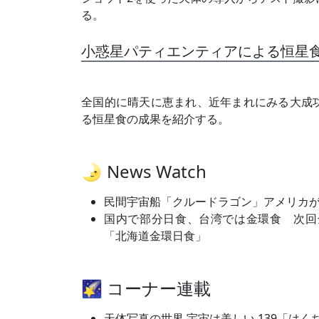
る。
小惑星パティエンティアによる恒星
全国的に晴天に恵まれ、近年まれにみる大成
る恒星食の成果を紹介する。
🌛 News Watch
民間宇宙船「クルードラゴン」アメリカが
国内で部分日食、台湾では金環食 次回全
「北海道金環日食」
🌠 コーナー連載
天体写真の世界 宇宙は美しい 139「は