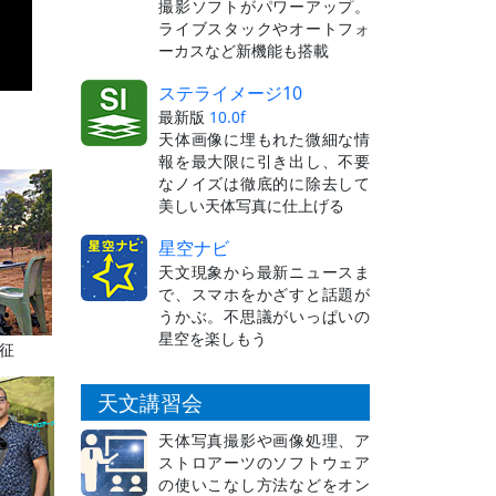
撮影ソフトがパワーアップ。
ライブスタックやオートフォ
ーカスなど新機能も搭載
ステライメージ10
最新版
10.0f
天体画像に埋もれた微細な情
）
報を最大限に引き出し、不要
なノイズは徹底的に除去して
美しい天体写真に仕上げる
星空ナビ
天文現象から最新ニュースま
で、スマホをかざすと話題が
うかぶ。不思議がいっぱいの
星空を楽しもう
征
天文講習会
天体写真撮影や画像処理、ア
ストロアーツのソフトウェア
の使いこなし方法などをオン