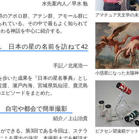
水先案内人／早水 勉
アマチュア天文学の未
群のアポロ群、アテン群、アモール群に
られている。その中で最もよく知られて
つわる神話を中心に紹介する。
 日本の星の名前を訪ねて42
手記／北尾浩一
小惑星になった太陽神
を歩いた成果を『日本の星名事典』とし
佐渡、瀬戸内海、宮城県気仙沼、鹿児島
のエピソードをまとめた。
3 自宅や都会で簡単撮影
紹介／上山治貴
ができる。第3回である今回は、ステラ
ビクセン望遠鏡ゲット
による露出の決定、本撮影までを解説す