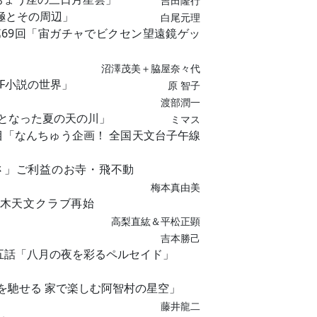
吉田隆行
5「南極とその周辺」
白尾元理
第69回「宙ガチャでビクセン望遠鏡ゲッ
」
沼澤茂美＋脇屋奈々代
F小説の世界」
原 智子
渡部潤一
「幻となった夏の天の川」
ミマス
目「なんちゅう企画！ 全国天文台子午線
さ」ご利益のお寺・飛不動
梅本真由美
本木天文クラブ再始
高梨直紘＆平松正顕
吉本勝己
五話「八月の夜を彩るペルセイド」
いを馳せる 家で楽しむ阿智村の星空」
藤井龍二