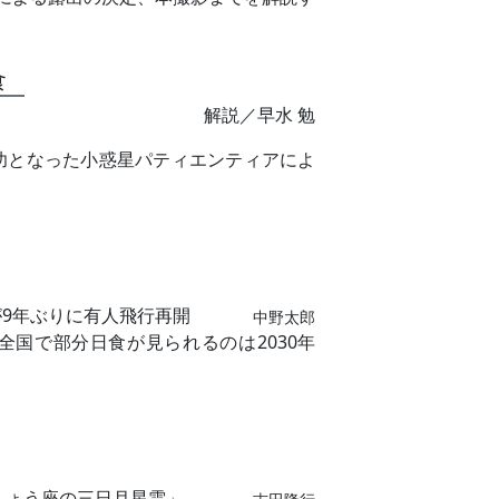
食
解説／早水 勉
功となった小惑星パティエンティアによ
9年ぶりに有人飛行再開
中野太郎
国で部分日食が見られるのは2030年
くちょう座の三日月星雲」