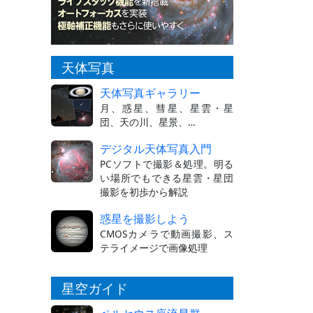
天体写真
天体写真ギャラリー
月、惑星、彗星、星雲・星
団、天の川、星景、…
デジタル天体写真入門
PCソフトで撮影＆処理。明る
い場所でもできる星雲・星団
撮影を初歩から解説
惑星を撮影しよう
CMOSカメラで動画撮影、ス
テライメージで画像処理
星空ガイド