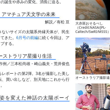
その誕生や赤みの変化、消長に迫る。
 アマチュア天文学の未来
解説／有松 亘
大赤斑おそるべし
（Credit:NASA/JPL-
きないサイズの太陽系外縁天体が、民生
Caltech/SwRI/MSSS
ってきた。
6月号の前編
に続く今回は、ア
ップする。
オーストラリア星撮り生活
作例／三本松尚雄・崎山義夫・荒井俊也
るレポートの第2弾。3名が撮影した美し
オーストラリア撮影遠
転、買い出しなど、別天地にこれから行
る。
に姿を変えた神話の太陽ボーイ