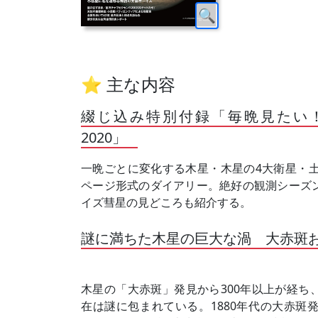
⭐ 主な内容
綴じ込み特別付録「毎晩見たい
2020」
一晩ごとに変化する木星・木星の4大衛星・土
ページ形式のダイアリー。絶好の観測シーズ
イズ彗星の見どころも紹介する。
謎に満ちた木星の巨大な渦 大赤斑
木星の「大赤斑」発見から300年以上が経ち
在は謎に包まれている。1880年代の大赤斑