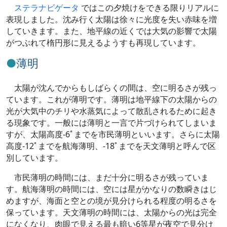
ステラナビゲータ
ではこの夕焼けをできる限りリアルに
表現しました。沈み行く太陽は徐々に光度を失い赤味を増
していきます。また、地平線の近くでは大気の影響で太陽
がつぶれて楕円形に見えるようすも再現しています。
薄明
太陽が沈んでからもしばらくの間は、空に明るさが残っ
ています。これが薄明です。薄明は地平線下の太陽からの
光が大気中のチリや水蒸気によって散乱されるために起き
る現象です。一般には薄明と一言で片づけられてしまいま
すが、太陽高度-6ﾟまでを市民薄明といいます。さらに太陽
高度-12ﾟまでを航海薄明、-18ﾟまでを天文薄明と呼んで区
別しています。
市民薄明の時間には、まだ十分に明るさが残っていま
す。航海薄明の時間には、空には星がかなりの数瞬きはじ
めますが、海面と空との境が見分けられる程度の明るさを
保っています。天文薄明の時間には、太陽からの光は完全
になくなり、肉眼で見える最も暗い6等星が夜空で見分け