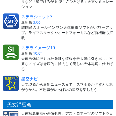
タなど「星空ひろがる 楽しさひろげる」天文シミュレー
ション
ステラショット3
最新版
3.0o
純国産のオールインワン天体撮影ソフトがパワーアッ
プ。ライブスタックやオートフォーカスなど新機能も搭
載
ステライメージ10
最新版
10.0f
天体画像に埋もれた微細な情報を最大限に引き出し、不
要なノイズは徹底的に除去して美しい天体写真に仕上げ
る
星空ナビ
天文現象から最新ニュースまで、スマホをかざすと話題
がうかぶ。不思議がいっぱいの星空を楽しもう
天文講習会
天体写真撮影や画像処理、アストロアーツのソフトウェ