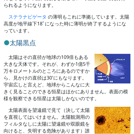
られるようになります。
ステラナビゲータ
の薄明もこれに準拠しています。太陽
高度が地平線下18ﾟになった時に薄明が終了するようにな
っています。
太陽黒点
太陽はその直径が地球の109倍もある
大きな天体です。それが、わずか1億5千
万キロメートルのところにあるのですか
ら、見かけの直径は30'にもなります。
宇宙広しと言えど、地球からこんなに大
きく見ることのできる恒星はほかにありません。表面の模
様を観察できる恒星は太陽しかないのです。
太陽表面を望遠鏡で見て（決して太陽
を直視してはいけません。太陽観測用の
フィルタなしに太陽に望遠鏡や双眼鏡を
向けると、失明する危険があります）誰