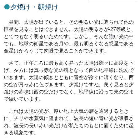
夕焼け・朝焼け
昼間、太陽が出ていると、その明るい光に遮られて他の
恒星を見ることはできません。太陽の明るさが-27等級と、
とてつもなく明るいためです。しかし、そんな強い光の中
でも、地球の衛星である月や、最も明るくなる惑星である
金星はかろうじて肉眼で見ることができます。
さて、正午ころに最も高く昇った太陽は徐々に高度を下
げ、夕方には真っ赤な光の塊となって西の地平線に沈んで
いきます。太陽の傾きとともに青空が徐々に暗くなり、西
の空が真っ赤に色づきます。夕焼けですね。良く見ると夕
焼けの赤味は西の空だけでなく、地平線に沿って東の空ま
で続いています。
これは太陽の光が、厚い地上大気の層を通過するとき
に、チリや水蒸気に阻まれて、波長の短い青い光が吸収さ
れ、波長の長い赤い光だけが私たちのもとに届くために起
きる現象です。