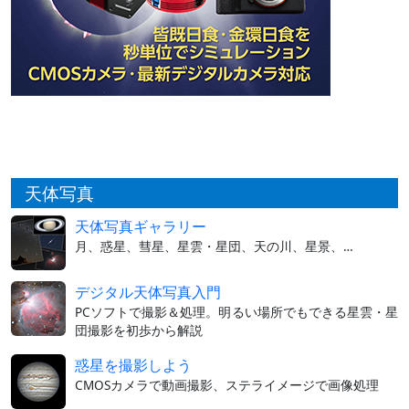
天体写真
天体写真ギャラリー
月、惑星、彗星、星雲・星団、天の川、星景、…
デジタル天体写真入門
PCソフトで撮影＆処理。明るい場所でもできる星雲・星
団撮影を初歩から解説
惑星を撮影しよう
CMOSカメラで動画撮影、ステライメージで画像処理