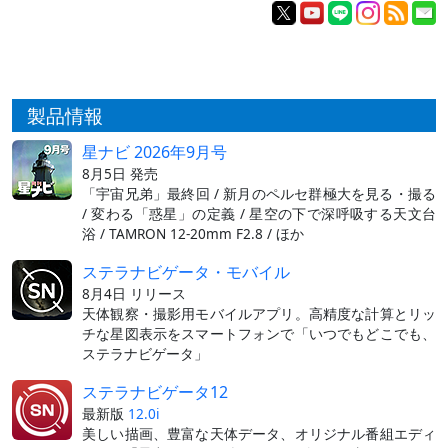
製品情報
星ナビ 2026年9月号
8月5日 発売
「宇宙兄弟」最終回 / 新月のペルセ群極大を見る・撮る
/ 変わる「惑星」の定義 / 星空の下で深呼吸する天文台
浴 / TAMRON 12-20mm F2.8 / ほか
ステラナビゲータ・モバイル
8月4日 リリース
天体観察・撮影用モバイルアプリ。高精度な計算とリッ
チな星図表示をスマートフォンで「いつでもどこでも、
ステラナビゲータ」
ステラナビゲータ12
最新版
12.0i
美しい描画、豊富な天体データ、オリジナル番組エディ