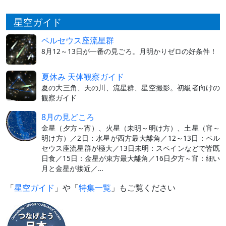
星空ガイド
ペルセウス座流星群
8月12～13日が一番の見ごろ。月明かりゼロの好条件！
夏休み 天体観察ガイド
夏の大三角、天の川、流星群、星空撮影。初級者向けの
観察ガイド
8月の見どころ
金星（夕方～宵）、火星（未明～明け方）、土星（宵～
明け方）／2日：水星が西方最大離角／12～13日：ペル
セウス座流星群が極大／13日未明：スペインなどで皆既
日食／15日：金星が東方最大離角／16日夕方～宵：細い
月と金星が接近／…
「
星空ガイド
」や「
特集一覧
」もご覧ください