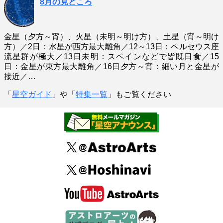
8月の見どころ
金星（夕方～宵）、火星（未明～明け方）、土星（宵～明け
方）／2日：水星が西方最大離角／12～13日：ペルセウス座
流星群が極大／13日未明：スペインなどで皆既日食／15
日：金星が東方最大離角／16日夕方～宵：細い月と金星が
接近／…
「
星空ガイド
」や「
特集一覧
」もご覧ください