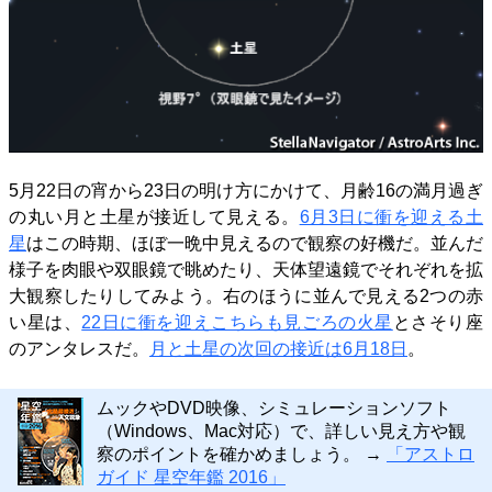
5月22日の宵から23日の明け方にかけて、月齢16の満月過ぎ
の丸い月と土星が接近して見える。
6月3日に衝を迎える土
星
はこの時期、ほぼ一晩中見えるので観察の好機だ。並んだ
様子を肉眼や双眼鏡で眺めたり、天体望遠鏡でそれぞれを拡
大観察したりしてみよう。右のほうに並んで見える2つの赤
い星は、
22日に衝を迎えこちらも見ごろの火星
とさそり座
のアンタレスだ。
月と土星の次回の接近は6月18日
。
ムックやDVD映像、シミュレーションソフト
（Windows、Mac対応）で、詳しい見え方や観
察のポイントを確かめましょう。 →
「アストロ
ガイド 星空年鑑 2016」