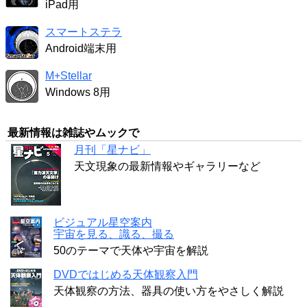
iPad用
スマートステラ
Android端末用
M+Stellar
Windows 8用
最新情報は雑誌やムックで
月刊「星ナビ」
天文現象の最新情報やギャラリーなど
ビジュアル星空案内
宇宙を見る、識る、撮る
50のテーマで天体や宇宙を解説
DVDではじめる天体観察入門
天体観察の方法、器具の使い方をやさしく解説