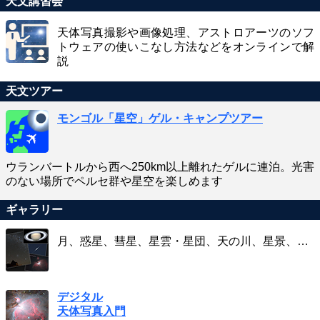
天文講習会
天体写真撮影や画像処理、アストロアーツのソフ
トウェアの使いこなし方法などをオンラインで解
説
天文ツアー
モンゴル「星空」ゲル・キャンプツアー
ウランバートルから西へ250km以上離れたゲルに連泊。光害
のない場所でペルセ群や星空を楽しめます
ギャラリー
月、惑星、彗星、星雲・星団、天の川、星景、…
デジタル
天体写真入門