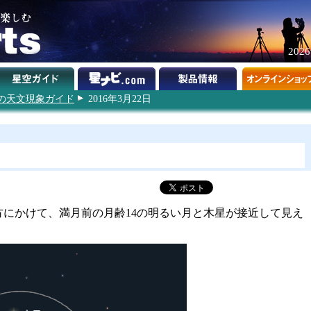
202
6年の天文現象ガイド
2016年3月22日
け方にかけて、満月前の月齢14の明るい月と木星が接近して見え