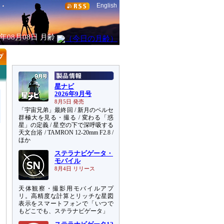
English
6年08月08日
月齢
星ナビ
2026年9月号
8月5日 発売
「宇宙兄弟」最終回 / 新月のペルセ
群極大を見る・撮る / 変わる「惑
星」の定義 / 星空の下で深呼吸する
天文台浴 / TAMRON 12-20mm F2.8 /
ほか
ステラナビゲータ・
モバイル
8月4日 リリース
天体観察・撮影用モバイルアプ
リ。高精度な計算とリッチな星図
表示をスマートフォンで「いつで
もどこでも、ステラナビゲータ」