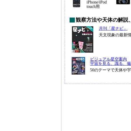
iPhone/iPod
touch用
観察方法や天体の解説
月刊「星ナビ」
天文現象の最新
ビジュアル星空案内
宇宙を見る、識る、撮
50のテーマで天体や