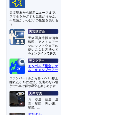
天文現象から最新ニュースまで、
スマホをかざすと話題がうかぶ。
不思議がいっぱいの星空を楽しも
う
天体写真撮影や画像
処理、アストロアー
ツのソフトウェアの
使いこなし方法など
をオンラインで解説
モンゴル「星空」ゲ
ル・キャンプツアー
ウランバートルから西へ250km以上
離れたゲルに連泊。光害のない場
所でペルセ群や星空を楽しめます
月、惑星、彗星、星
雲・星団、天の川、
星景、…
デジタル