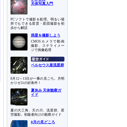
天体写真入門
PCソフトで撮影＆処理。明るい場
所でもできる星雲・星団撮影を初
歩から解説
惑星を撮影しよう
CMOSカメラで動画
撮影、ステライメー
ジで画像処理
ペルセウス座流星群
8月12～13日が一番の見ごろ。月明
かりゼロの好条件！
夏休み 天体観察ガ
イド
夏の大三角、天の川、流星群、星
空撮影。初級者向けの観察ガイド
8月の見どころ