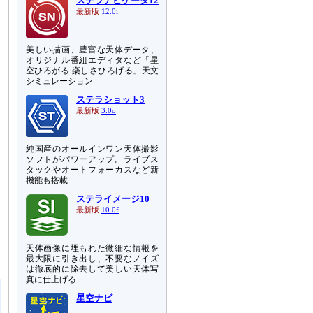
ステラナビゲータ12
最新版
12.0i
美しい描画、豊富な天体データ、
オリジナル番組エディタなど「星
空ひろがる 楽しさひろげる」天文
シミュレーション
ステラショット3
最新版
3.0o
純国産のオールインワン天体撮影
ソフトがパワーアップ。ライブス
タックやオートフォーカスなど新
機能も搭載
ステライメージ10
て
最新版
10.0f
え
よ
は
天体画像に埋もれた微細な情報を
最大限に引き出し、不要なノイズ
は徹底的に除去して美しい天体写
真に仕上げる
星空ナビ