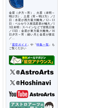
金星（夕方～宵）、火星（未明～
明け方）、土星（宵～明け方）／2
日：水星が西方最大離角／12～13
日：ペルセウス座流星群が極大／1
3日未明：スペインなどで皆既日食
／15日：金星が東方最大離角／16
日夕方～宵：細い月と金星が接近
／…
「
星空ガイド
」や「
特集一覧
」も
ご覧ください