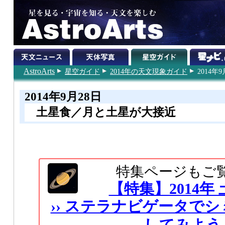
AstroArts
星空ガイド
2014年の天文現象ガイド
2014年9
2014年9月28日
土星食／月と土星が大接近
特集ページもご
【特集】2014年
›› ステラナビゲータで
してみよう ‹