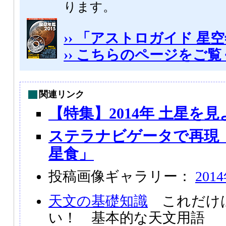
ります。
›› 「アストロガイド 星空
›› こちらのページをご
関連リンク
【特集】2014年 土星を見
ステラナビゲータで再現「20
星食」
投稿画像ギャラリー：
201
天文の基礎知識
これだけ
い！ 基本的な天文用語