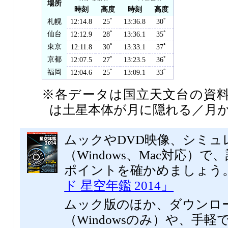
場所
時刻
高度
時刻
高度
札幌
12:14.8
25ﾟ
13:36.8
30ﾟ
仙台
12:12.9
28ﾟ
13:36.1
35ﾟ
東京
12:11.8
30ﾟ
13:33.1
37ﾟ
京都
12:07.5
27ﾟ
13:23.5
36ﾟ
福岡
12:04.6
25ﾟ
13:09.1
33ﾟ
※各データは国立天文台の資
は土星本体が月に隠れる／月
ムックやDVD映像、シミュ
（Windows、Mac対応）
ポイントを確かめましょう
ド 星空年鑑 2014」
ムック版のほか、ダウンロ
（Windowsのみ）や、手軽