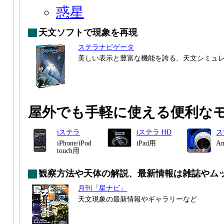
惑星
天文ソフトで現象を再現
ステラナビゲータ
美しい表示と豊富な機能を誇る、天文シミュ
屋外でも手軽に使える便利な
iステラ
iステラ HD
ス
iPhone/iPod
iPad用
A
touch用
観察方法や天体の解説、最新情報は雑誌やム
月刊「星ナビ」
天文現象の最新情報やギャラリーなど