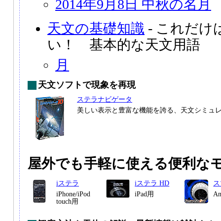
2014年9月8日 中秋の名月
天文の基礎知識
- これだ
い！ 基本的な天文用語
月
天文ソフトで現象を再現
ステラナビゲータ
美しい表示と豊富な機能を誇る、天文シミュ
屋外でも手軽に使える便利な
iステラ
iステラ HD
ス
iPhone/iPod
iPad用
A
touch用