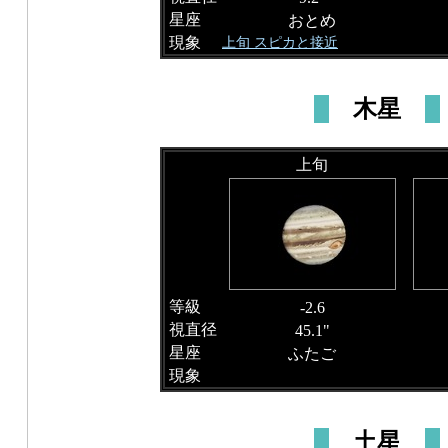
星座
おとめ
現象
上旬 スピカと接近
木星
上旬
等級
-2.6
視直径
45.1"
星座
ふたご
現象
土星