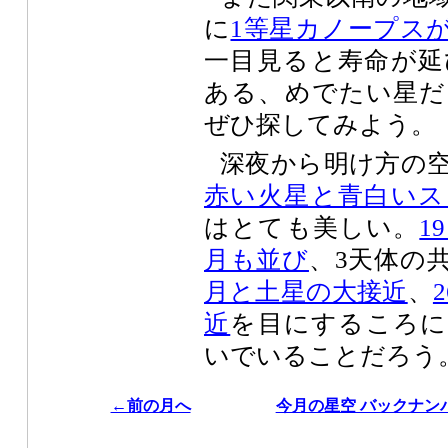
に
1等星カノープス
一目見ると寿命が延
ある、めでたい星だ
ぜひ探してみよう。
深夜から明け方の
赤い火星と青白いス
はとても美しい。
1
月も並び
、3天体の
月と土星の大接近
、
近
を目にするころに
いでいることだろう
←前の月へ
今月の星空 バックナン