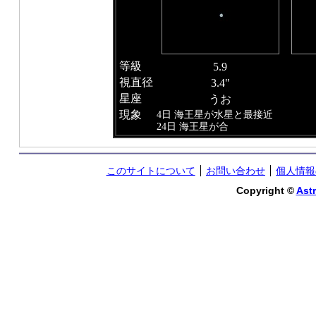
等級
5.9
視直径
3.4"
星座
うお
現象
4日 海王星が水星と最接近
24日 海王星が合
このサイトについて
お問い合わせ
個人情報
Copyright ©
Astr