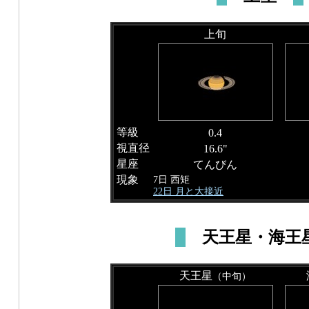
上旬
等級
0.4
視直径
16.6"
星座
てんびん
現象
7日 西矩
22日 月と大接近
天王星・海王
天王星
（中旬）