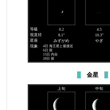
等級
0.2
4.5
視直径
8.1"
10.3"
星座
みずがめ
やぎ
現象
4日 海王星と最接近
6日 留
15日 内合
28日 留
金星
上旬
中旬