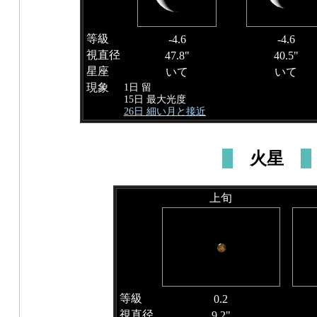
等級
-4.6
-4.6
視直径
47.8"
40.5"
星座
いて
いて
現象
1日 留
15日 最大光度
26日 細い月と接近
火星
上旬
等級
0.2
視直径
9.2"