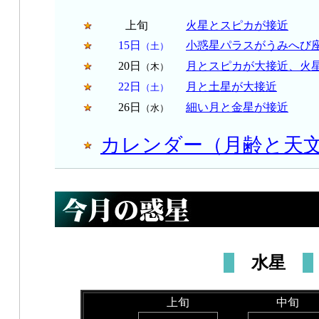
上旬
火星とスピカが接近
15日
小惑星パラスがうみへび
（土）
20日
月とスピカが大接近、火
（木）
22日
月と土星が大接近
（土）
26日
細い月と金星が接近
（水）
カレンダー（月齢と天
水星
上旬
中旬