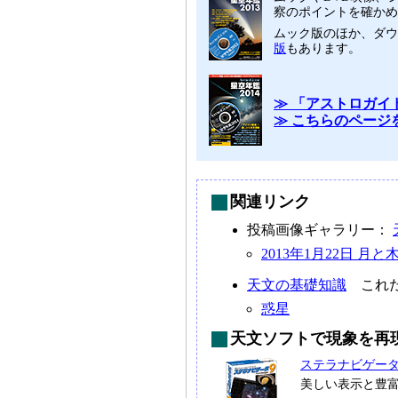
察のポイントを確かめ
ムック版のほか、ダ
版
もあります。
≫ 「アストロガイド
≫ こちらのページ
関連リンク
投稿画像ギャラリー：
2013年1月22日 月
天文の基礎知識
これだ
惑星
天文ソフトで現象を再
ステラナビゲー
美しい表示と豊