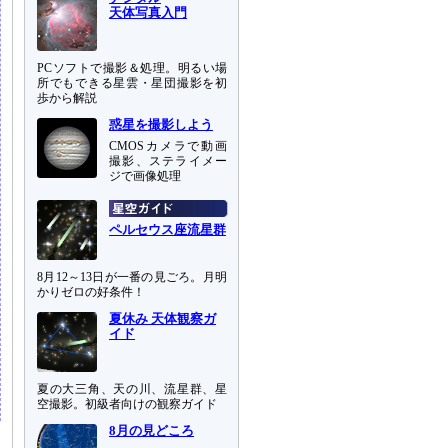
天体写真入門
PCソフトで撮影＆処理。明るい場
所でもできる星雲・星団撮影を初
歩から解説
惑星を撮影しよう
CMOSカメラで動画
撮影、ステライメー
ジで画像処理
ペルセウス座流星群
8月12～13日が一番の見ごろ。月明
かりゼロの好条件！
夏休み 天体観察ガ
イド
夏の大三角、天の川、流星群、星
空撮影。初級者向けの観察ガイド
8月の見どころ