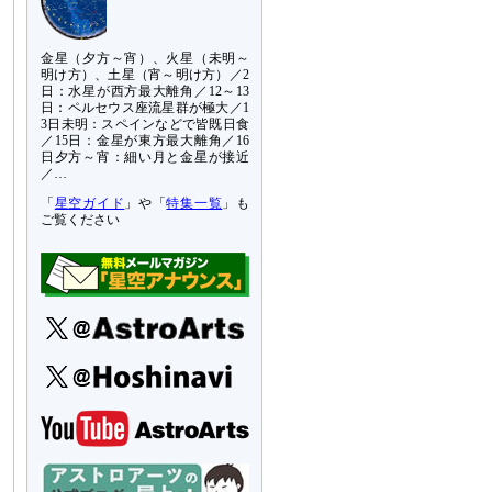
金星（夕方～宵）、火星（未明～
明け方）、土星（宵～明け方）／2
日：水星が西方最大離角／12～13
日：ペルセウス座流星群が極大／1
3日未明：スペインなどで皆既日食
／15日：金星が東方最大離角／16
日夕方～宵：細い月と金星が接近
／…
「
星空ガイド
」や「
特集一覧
」も
ご覧ください