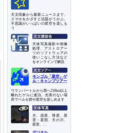
天文現象から最新ニュースまで、
スマホをかざすと話題がうかぶ。
不思議がいっぱいの星空を楽しも
う
天体写真撮影や画像
処理、アストロアー
ツのソフトウェアの
使いこなし方法など
をオンラインで解説
モンゴル「星空」ゲ
ル・キャンプツアー
ウランバートルから西へ250km以上
離れたゲルに連泊。光害のない場
所でペルセ群や星空を楽しめます
月、惑星、彗星、星
雲・星団、天の川、
星景、…
デジタル