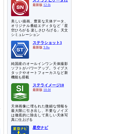
ステラナビゲータ12
最新版
12.0i
美しい描画、豊富な天体データ、
オリジナル番組エディタなど「星
空ひろがる 楽しさひろげる」天文
シミュレーション
ステラショット3
最新版
3.0o
純国産のオールインワン天体撮影
ソフトがパワーアップ。ライブス
タックやオートフォーカスなど新
機能も搭載
ステライメージ10
最新版
10.0f
天体画像に埋もれた微細な情報を
れ
最大限に引き出し、不要なノイズ
け
は徹底的に除去して美しい天体写
真に仕上げる
星空ナビ