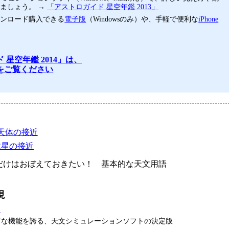
ましょう。 →
「アストロガイド 星空年鑑 2013」
ウンロード購入できる
電子版
（Windowsのみ）や、手軽で便利な
iPhone
 星空年鑑 2014」は、
をご覧ください
天体の接近
と木星の接近
けはおぼえておきたい！ 基本的な天文用語
現
タ
富な機能を誇る、天文シミュレーションソフトの決定版