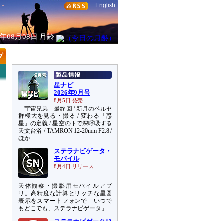
English
6年08月08日
月齢
星ナビ
2026年9月号
8月5日 発売
「宇宙兄弟」最終回 / 新月のペルセ
群極大を見る・撮る / 変わる「惑
星」の定義 / 星空の下で深呼吸する
天文台浴 / TAMRON 12-20mm F2.8 /
ほか
ステラナビゲータ・
モバイル
8月4日 リリース
天体観察・撮影用モバイルアプ
リ。高精度な計算とリッチな星図
表示をスマートフォンで「いつで
もどこでも、ステラナビゲータ」