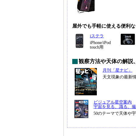
屋外でも手軽に使える便利な
iステラ
iPhone/iPod
touch用
観察方法や天体の解説
月刊「星ナビ」
天文現象の最新
ビジュアル星空案内
宇宙を見る、識る、撮
50のテーマで天体や