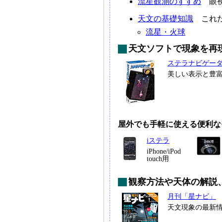
流星観測のすすめ
眼視
天文の基礎知識
これだ
流星・火球
天文ソフトで現象を再
ステラナビゲー
美しい表示と豊
屋外でも手軽に使える便利な
iステラ
iPhone/iPod
touch用
観察方法や天体の解説
月刊「星ナビ」
天文現象の最新