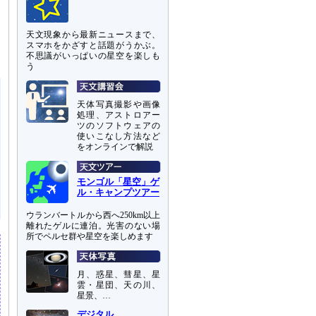
見
天文現象から最新ニュースまで、
。
スマホをかざすと話題がうかぶ。
不思議がいっぱいの星空を楽しも
う
天体写真撮影や画像
処理、アストロアー
ツのソフトウェアの
使いこなし方法など
をオンラインで解説
モンゴル「星空」ゲ
ル・キャンプツアー
ウランバートルから西へ250km以上
離れたゲルに連泊。光害のない場
所でペルセ群や星空を楽しめます
月、惑星、彗星、星
雲・星団、天の川、
星景、…
デジタル