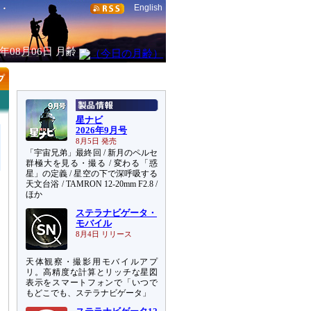
English
6年08月06日
月齢
星ナビ
2026年9月号
8月5日 発売
「宇宙兄弟」最終回 / 新月のペルセ
群極大を見る・撮る / 変わる「惑
星」の定義 / 星空の下で深呼吸する
天文台浴 / TAMRON 12-20mm F2.8 /
ほか
ステラナビゲータ・
モバイル
8月4日 リリース
天体観察・撮影用モバイルアプ
リ。高精度な計算とリッチな星図
表示をスマートフォンで「いつで
もどこでも、ステラナビゲータ」