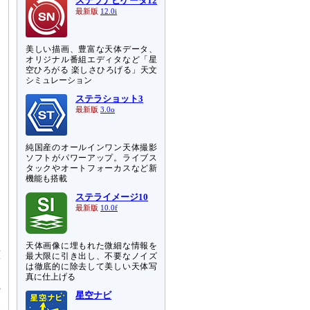
ステラナビゲータ12
最新版
12.0i
美しい描画、豊富な天体データ、
オリジナル番組エディタなど「星
空ひろがる 楽しさひろげる」天文
シミュレーション
ステラショット3
最新版
3.0o
純国産のオールインワン天体撮影
ソフトがパワーアップ。ライブス
タックやオートフォーカスなど新
機能も搭載
ステライメージ10
最新版
10.0f
天体画像に埋もれた微細な情報を
群
最大限に引き出し、不要なノイズ
ぎ
は徹底的に除去して美しい天体写
）
真に仕上げる
の
星空ナビ
後