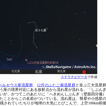
ステラナビゲータ
で作成
ペルセウス座流星群
、
12月のふたご座流星群
と並ぶ三大流星
う座の境界付近にある放射点から流れ星が流れる。「しぶん
いが、かつてこのあたりに「へきめんしぶんぎ（壁面四分儀
たことからこの名前がついている。流れ星は、彗星や小惑星
残されていたちりが地球の大気にとびこんで、上空100km前