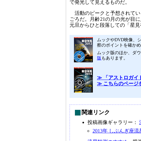
で発光して見えるものだ。
活動のピークと予想されている
ごろだ。月齢21の月の光が目
元旦からひと段落しての「星見
ムックやDVD映像、シ
察のポイントを確かめ
ムック版のほか、ダ
版
もあります。
≫ 「アストロガイド
≫ こちらのページ
関連リンク
投稿画像ギャラリー：
2013年 しぶんぎ座