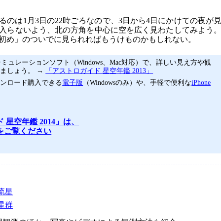
のは1月3日の22時ごろなので、3日から4日にかけての夜が
に入らないよう、北の方角を中心に空を広く見わたしてみよう
初め」のついでに見られればもうけものかもしれない。
ミュレーションソフト（Windows、Mac対応）で、詳しい見え方や観
ましょう。 →
「アストロガイド 星空年鑑 2013」
ウンロード購入できる
電子版
（Windowsのみ）や、手軽で便利な
iPhone
 星空年鑑 2014」は、
をご覧ください
流星
流星群