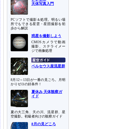
天体写真入門
PCソフトで撮影＆処理。明るい場
所でもできる星雲・星団撮影を初
歩から解説
惑星を撮影しよう
CMOSカメラで動画
撮影、ステライメー
ジで画像処理
ペルセウス座流星群
8月12～13日が一番の見ごろ。月明
かりゼロの好条件！
夏休み 天体観察ガ
イド
夏の大三角、天の川、流星群、星
空撮影。初級者向けの観察ガイド
8月の見どころ