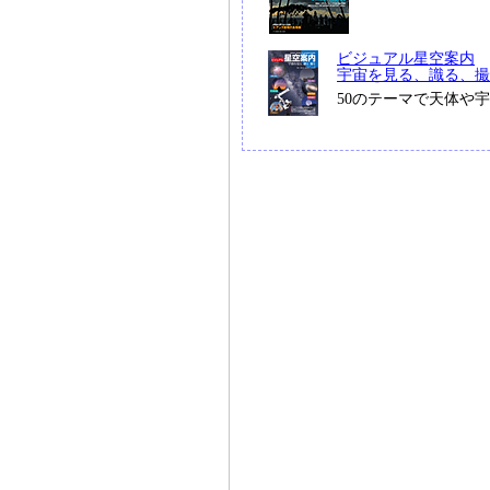
ビジュアル星空案内
宇宙を見る、識る、撮
50のテーマで天体や