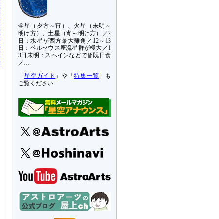
金星（夕方～宵）、火星（未明～
明け方）、土星（宵～明け方）／2
日：水星が西方最大離角／12～13
日：ペルセウス座流星群が極大／1
3日未明：スペインなどで皆既日食
／…
「
星空ガイド
」や「
特集一覧
」も
ご覧ください