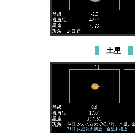
等級
-2.5
視直径
42.0"
星座
うお
現象
24日 留
土星
上旬
等級
0.9
視直径
17.0"
星座
おとめ
14日 夕方の西天で細い月、水星、
現象
31日 火星と大接近、金星も接近