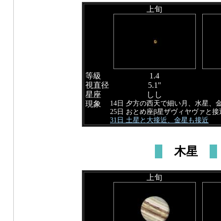
上旬
等級
1.4
視直径
5.1"
星座
しし
14日 夕方の西天で細い月、水星、
現象
25日 おとめ座β星ザヴィヤヴァと接
31日 土星と大接近、金星も接近
木星
上旬