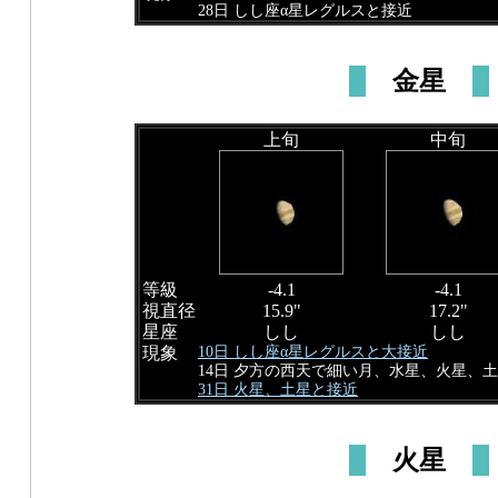
28日 しし座α星レグルスと接近
金星
上旬
中旬
等級
-4.1
-4.1
視直径
15.9"
17.2"
星座
しし
しし
10日 しし座α星レグルスと大接近
現象
14日 夕方の西天で細い月、水星、火星、
31日 火星、土星と接近
火星