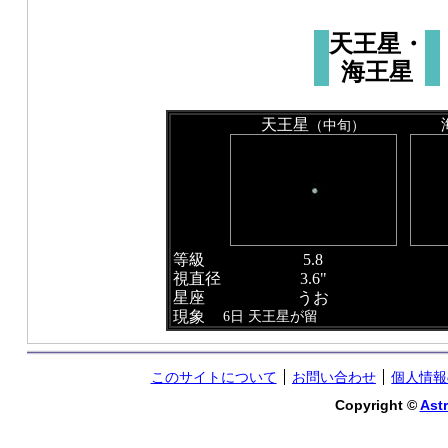
天王星・
海王星
天王星
（中旬）
等級
5.8
視直径
3.6"
星座
うお
現象
6日 天王星が留
このサイトについて
お問い合わせ
個人情報
Copyright ©
Astr