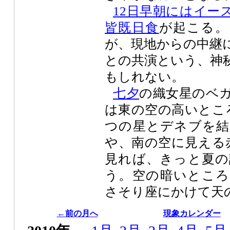
12日早朝にはイー
皆既日食
が起こる。
が、現地からの中継
との共演という、神
もしれない。
七夕
の織女星のベ
は東の空の高いとこ
つの星とデネブを結
や、南の空に見える
見れば、きっと夏の
う。空の暗いところ
さそり座にかけて天
←前の月へ
現象カレンダー