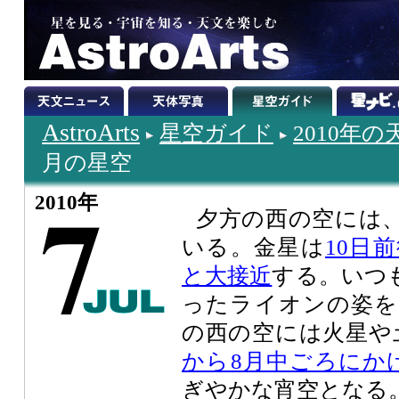
AstroArts
星空ガイド
2010年
月の星空
2010年
夕方の西の空には
いる。金星は
10日
と大接近
する。いつ
ったライオンの姿を
の西の空には火星や
から8月中ごろにか
ぎやかな宵空となる