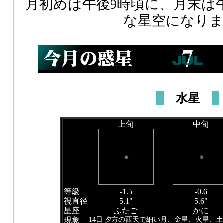
月初めは午後9時頃に、月末は
な星空になり
水星
上旬
中旬
等級
-1.5
-0.6
視直径
5.1"
5.6"
星座
ふたご
かに
14日 夕方の西天で細い月、金星、火星、
現象