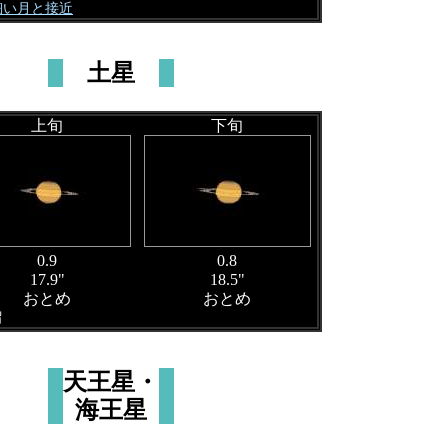
 細い月と接近
土星
上旬
下旬
0.9
0.8
17.9"
18.5"
おとめ
おとめ
留
天王星・
海王星