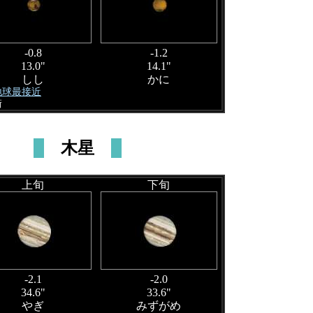
-0.8
-1.2
13.0"
14.1"
しし
かに
 地球最接近
衝
木星
上旬
下旬
-2.1
-2.0
34.6"
33.6"
やぎ
みずがめ