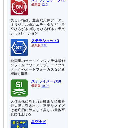
ステラナビゲータ12
最新版
12.0i
美しい描画、豊富な天体データ、
オリジナル番組エディタなど「星
空ひろがる 楽しさひろげる」天文
シミュレーション
ステラショット3
最新版
3.0o
純国産のオールインワン天体撮影
ソフトがパワーアップ。ライブス
タックやオートフォーカスなど新
機能も搭載
ステライメージ10
最新版
10.0f
天体画像に埋もれた微細な情報を
最大限に引き出し、不要なノイズ
は徹底的に除去して美しい天体写
真に仕上げる
星空ナビ