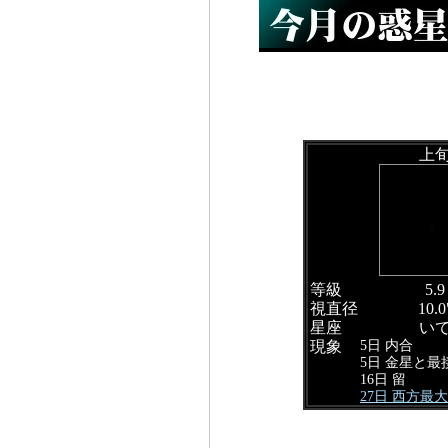
上
等級
5.9
視直径
10.0
星座
い
5日 内合
現象
5日 金星と最
16日 留
27日 西方最