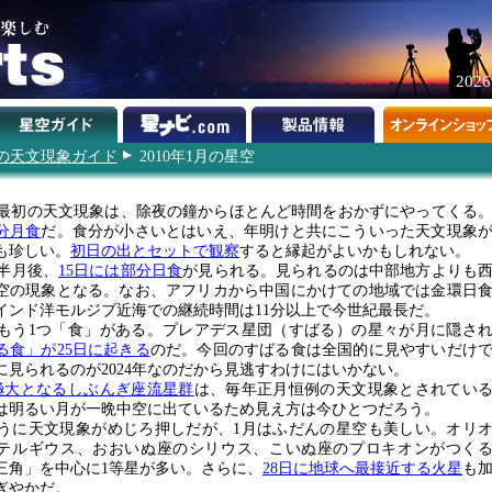
202
0年の天文現象ガイド
2010年1月の星空
0年最初の天文現象は、除夜の鐘からほとんど時間をおかずにやってくる
分月食
だ。食分が小さいとはいえ、年明けと共にこういった天文現象
も珍しい。
初日の出とセットで観察
すると縁起がよいかもしれない。
半月後、
15日には部分日食
が見られる。見られるのは中部地方よりも
空の現象となる。なお、アフリカから中国にかけての地域では金環日
インド洋モルジブ近海での継続時間は11分以上で今世紀最長だ。
もう1つ「食」がある。プレアデス星団（すばる）の星々が月に隠さ
る食」が25日に起きる
のだ。今回のすばる食は全国的に見やすいだけ
に見られるのが2024年なのだから見逃すわけにはいかない。
極大となるしぶんぎ座流星群
は、毎年正月恒例の天文現象とされてい
は明るい月が一晩中空に出ているため見え方は今ひとつだろう。
うに天文現象がめじろ押しだが、1月はふだんの星空も美しい。オリ
テルギウス、おおいぬ座のシリウス、こいぬ座のプロキオンがつく
三角」を中心に1等星が多い。さらに、
28日に地球へ最接近する火星
も
ぎやかだ。