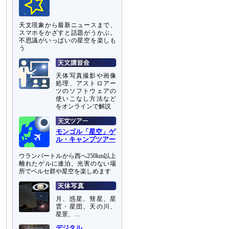
天文現象から最新ニュースまで、
スマホをかざすと話題がうかぶ。
不思議がいっぱいの星空を楽しも
う
天体写真撮影や画像
処理、アストロアー
ツのソフトウェアの
使いこなし方法など
をオンラインで解説
モンゴル「星空」ゲ
ル・キャンプツアー
ウランバートルから西へ250km以上
離れたゲルに連泊。光害のない場
所でペルセ群や星空を楽しめます
月、惑星、彗星、星
雲・星団、天の川、
星景、…
デジタル