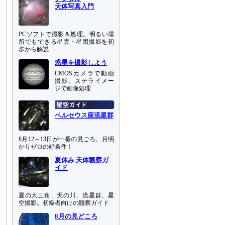
天体写真入門
PCソフトで撮影＆処理。明るい場
所でもできる星雲・星団撮影を初
歩から解説
惑星を撮影しよう
CMOSカメラで動画
撮影、ステライメー
ジで画像処理
ペルセウス座流星群
8月12～13日が一番の見ごろ。月明
かりゼロの好条件！
夏休み 天体観察ガ
イド
夏の大三角、天の川、流星群、星
空撮影。初級者向けの観察ガイド
8月の見どころ