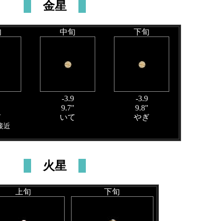
金星
旬
中旬
下旬
-3.9
-3.9
"
9.7"
9.8"
て
いて
やぎ
接近
火星
上旬
下旬