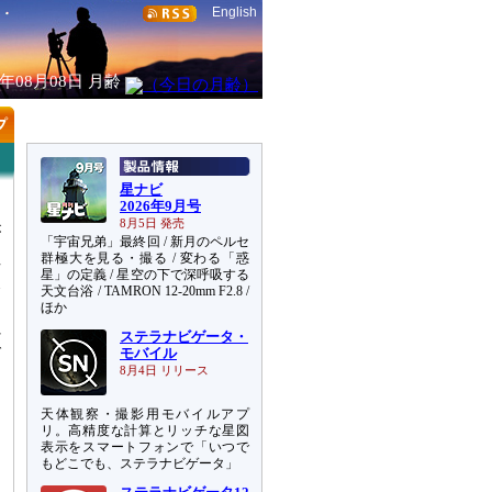
English
6年08月08日
月齢
星ナビ
2026年9月号
。
8月5日 発売
が
「宇宙兄弟」最終回 / 新月のペルセ
群極大を見る・撮る / 変わる「惑
西
星」の定義 / 星空の下で深呼吸する
食
天文台浴 / TAMRON 12-20mm F2.8 /
ほか
れ
ステラナビゲータ・
で
モバイル
8月4日 リリース
る
天体観察・撮影用モバイルアプ
オ
リ。高精度な計算とリッチな星図
る
表示をスマートフォンで「いつで
もどこでも、ステラナビゲータ」
加