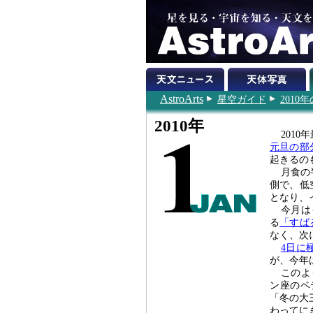
AstroArts
星空ガイド
201
2010年
201
元旦の部
起きるの
月食の
側で、低
となり、
今月は
る
「すば
なく、次
4日に
が、今年
このよ
ン座のベ
「冬の大
わってに