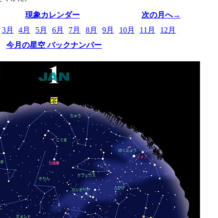
現象カレンダー
次の月へ→
3月
4月
5月
6月
7月
8月
9月
10月
11月
12月
今月の星空 バックナンバー