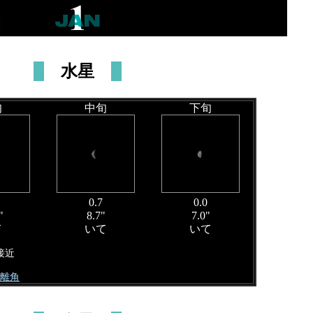
水星
旬
中旬
下旬
0.7
0.0
"
8.7"
7.0"
て
いて
いて
接近
大離角