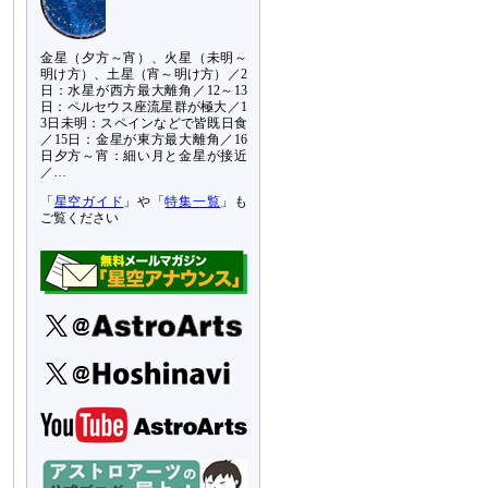
金星（夕方～宵）、火星（未明～
明け方）、土星（宵～明け方）／2
日：水星が西方最大離角／12～13
日：ペルセウス座流星群が極大／1
3日未明：スペインなどで皆既日食
／15日：金星が東方最大離角／16
日夕方～宵：細い月と金星が接近
／…
「
星空ガイド
」や「
特集一覧
」も
ご覧ください