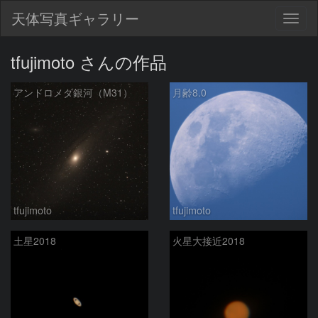
天体写真ギャラリー
Togg
navig
tfujimoto さんの作品
アンドロメダ銀河（M31）
月齢8.0
tfujimoto
tfujimoto
土星2018
火星大接近2018