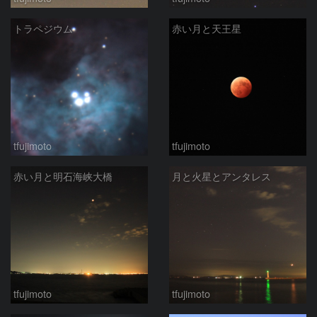
トラペジウム
赤い月と天王星
tfujimoto
tfujimoto
赤い月と明石海峡大橋
月と火星とアンタレス
tfujimoto
tfujimoto