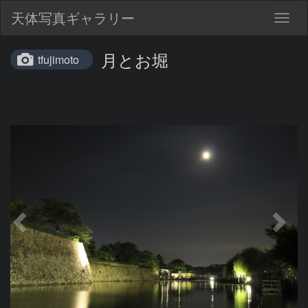
天体写真ギャラリー
Togg
navig
月とお堀
tfujimoto