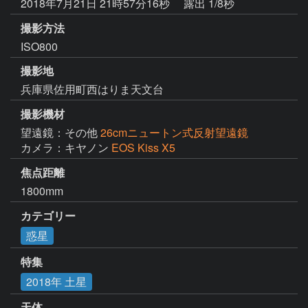
2018年7月21日 21時57分16秒
露出 1/8秒
撮影方法
ISO800
撮影地
兵庫県佐用町西はりま天文台
撮影機材
望遠鏡：その他
26cmニュートン式反射望遠鏡
カメラ：キヤノン
EOS Kiss X5
焦点距離
1800mm
カテゴリー
惑星
特集
2018年 土星
天体