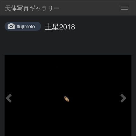
天体写真ギャラリー
Togg
navig
土星2018
tfujimoto