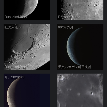
DunkelerMond
DunkelerMond
虹の入江
08/09の月
DunkelerMond
天文バカボン町田支部
月、2026/8/9
マルト