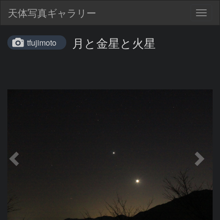
天体写真ギャラリー
Togg
navig
月と金星と火星
tfujimoto