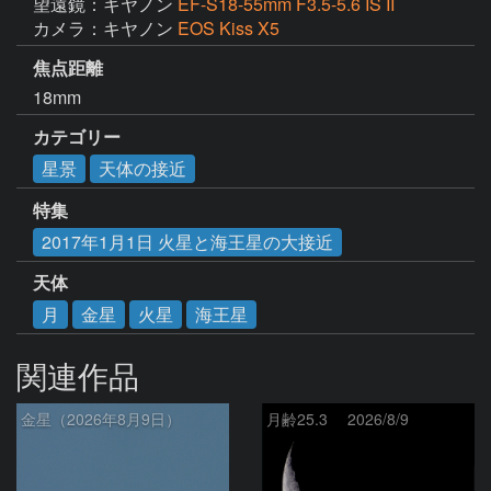
望遠鏡：キヤノン
EF-S18-55mm F3.5-5.6 IS II
カメラ：キヤノン
EOS Kiss X5
焦点距離
18mm
カテゴリー
星景
天体の接近
特集
2017年1月1日 火星と海王星の大接近
天体
月
金星
火星
海王星
関連作品
金星（2026年8月9日）
月齢25.3 2026/8/9