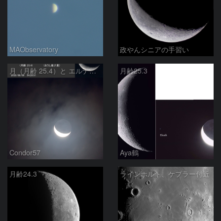
MAObservatory
政やんシニアの手習い
月（月齢 25.4）と エルナト（おうし座β星）
月齢25.3
Condor57
Aya鶴
月齢24.3
ラインホルト、ケプラー付近