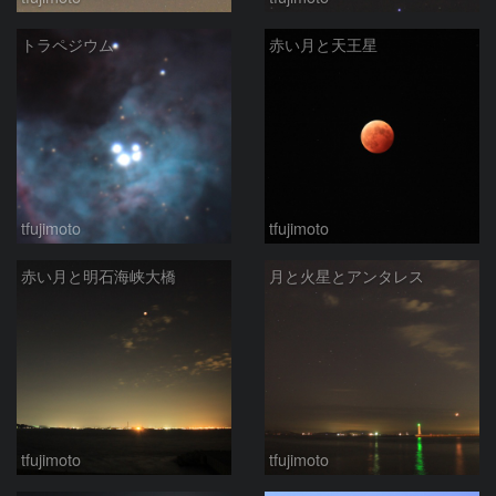
トラペジウム
赤い月と天王星
tfujimoto
tfujimoto
赤い月と明石海峡大橋
月と火星とアンタレス
tfujimoto
tfujimoto