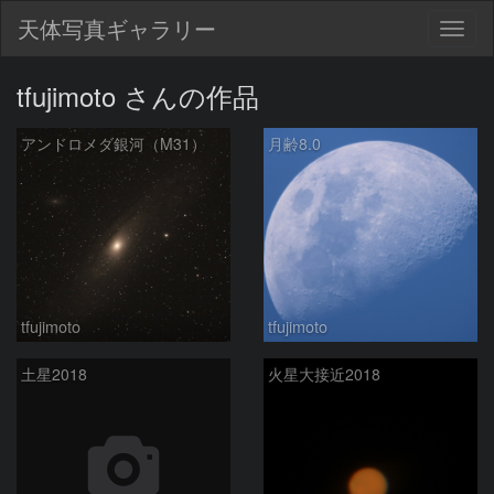
天体写真ギャラリー
Togg
navig
tfujimoto さんの作品
アンドロメダ銀河（M31）
月齢8.0
tfujimoto
tfujimoto
土星2018
火星大接近2018