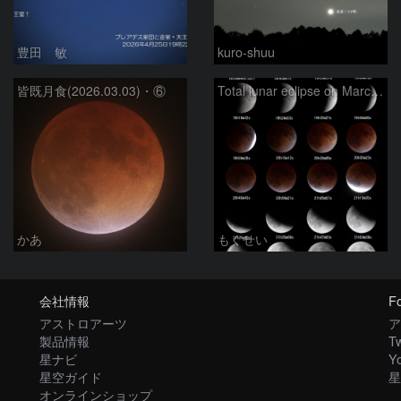
豊田 敏
kuro-shuu
皆既月食(2026.03.03)・⑥
Total lunar eclipse on March 3, 2026
かあ
もくせい
会社情報
Fo
アストロアーツ
ア
製品情報
Tw
星ナビ
Y
星空ガイド
星
オンラインショップ