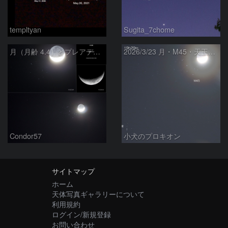
templtyan
Sugita_7chome
月（月齢 4.4）とプレアデス星団の大接近 ＋ 天王星
2026/3/23 月・M45・天王星の接近
Condor57
小犬のプロキオン
サイトマップ
ホーム
天体写真ギャラリーについて
利用規約
ログイン/新規登録
お問い合わせ