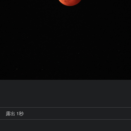
秒
露出 1秒