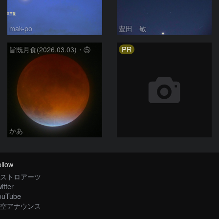
mak-po
豊田 敏
PR
皆既月食(2026.03.03)・⑤
かあ
llow
ストロアーツ
itter
ouTube
空アナウンス