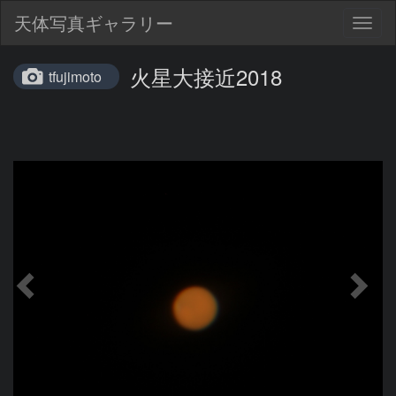
天体写真ギャラリー
Togg
navig
火星大接近2018
tfujimoto