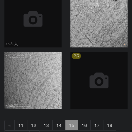
ハム太
ハム太
PR
11/25の太陽(2)
ハム太
前
«
11
12
13
14
15
16
17
18
へ