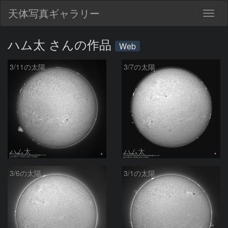
天体写真ギャラリー
Togg
navig
ハム太 さんの作品
Web
3/11の太陽
3/7の太陽
ハム太
ハム太
3/6の太陽
3/1の太陽