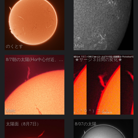
のくとす
Maki
8/7朝の太陽(Hα中心付近、プロミネンス)
★サージ３日間の変化★
Maki
（＾０＾）コメト
太陽面（8月7日）
8/07の太陽