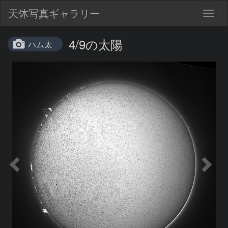
天体写真ギャラリー
Togg
navig
4/9の太陽
ハム太