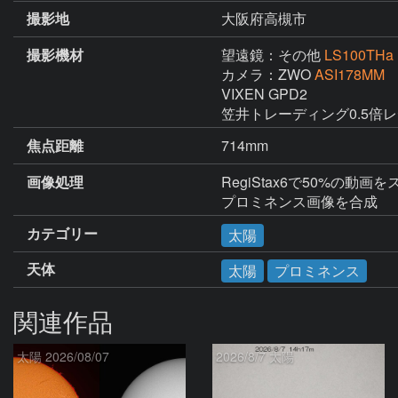
撮影地
大阪府高槻市
撮影機材
望遠鏡：その他
LS100THa
カメラ：ZWO
ASI178MM
VIXEN GPD2

笠井トレーディング0.5倍
焦点距離
714mm
画像処理
RegiStax6で50%の動
プロミネンス画像を合成
カテゴリー
太陽
天体
太陽
プロミネンス
関連作品
太陽 2026/08/07
2026/8/7 太陽