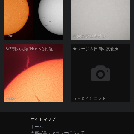
kino
小犬のプロキオン
8/7朝の太陽(Hα中心付近、プロミネンス)
★サージ３日間の変化★
Maki
（＾０＾）コメト
サイトマップ
ホーム
天体写真ギャラリーについて