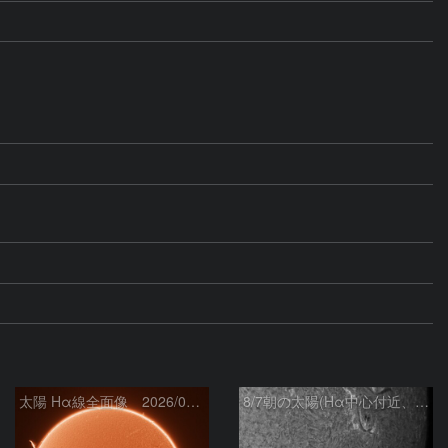
太陽 Hα線全面像 2026/08/07
8/7朝の太陽(Hα中心付近、4498、4502付近)