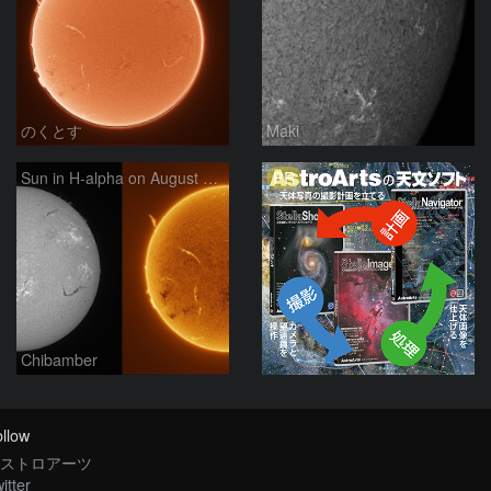
のくとす
Maki
PR
Sun in H-alpha on August 7, 2026
Chibamber
llow
ストロアーツ
itter