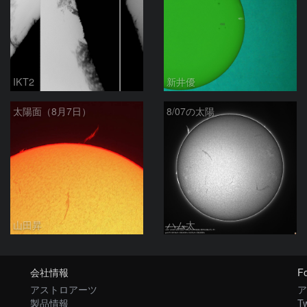
IKT2
新井優
太陽面（8月7日）
8/07の太陽
山田昇
ハム太
会社情報
Fo
アストロアーツ
ア
製品情報
Tw