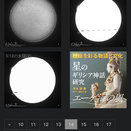
ハム太
ハム太
PR
3/12の太陽(2)
ハム太
前
«
10
11
12
13
14
15
16
17
へ