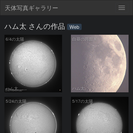
天体写真ギャラリー
Togg
navig
ハム太 さんの作品
Web
6/4の太陽
白昼の月面Ｘ
ハム太
ハム太
5/24の太陽
5/17の太陽