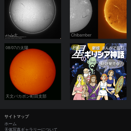
ハム太
Chibamber
PR
08/07の太陽
天文バカボン町田支部
サイトマップ
ホーム
天体写真ギャラリーについて