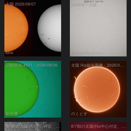
太陽 2026/08/07
2026/8/7 太陽
kino
小犬のプロキオン
活動領域 4501：2026/08/06
太陽 Hα線全面像 2026/08/07
新井優
のくとす
8/7朝の太陽(Hα中心付近、4498、4502付近)
8/7朝の太陽(Hα中心付近、プロミネンス)