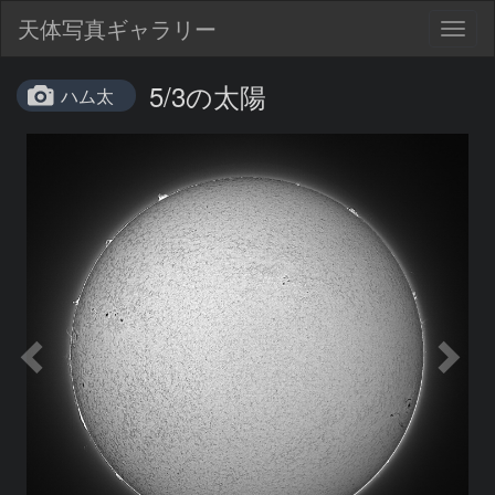
天体写真ギャラリー
Togg
navig
5/3の太陽
ハム太