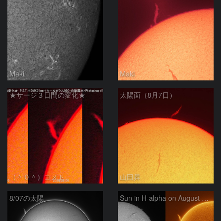
Maki
Maki
★サージ３日間の変化★
太陽面（8月7日）
（＾０＾）コメト
山田昇
8/07の太陽
Sun in H-alpha on August 7, 2026