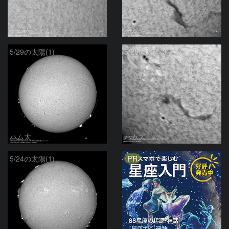
ハム太
ハム太
5/29の太陽(1)
5/28の太陽(3)
ハム太
ハム太
PR
5/24の太陽(1)