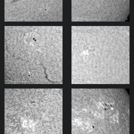
ハム太
ハム太
5/29の太陽(3)
5/29の太陽(2)
ハム太
ハム太
5/24の太陽(3)
5/24の太陽(2)