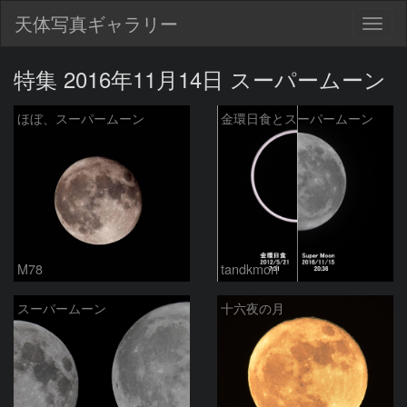
天体写真ギャラリー
Togg
navig
特集 2016年11月14日 スーパームーン
ほぼ、スーパームーン
金環日食とスーパームーン
M78
tandkmori
スーパームーン
十六夜の月