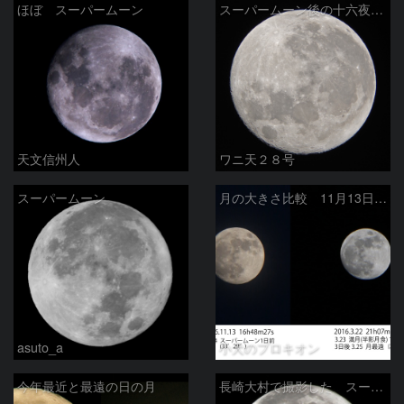
ほぼ スーパームーン
スーパームーン後の十六夜（いざよい）
天文信州人
ワニ天２８号
スーパームーン
月の大きさ比較 11月13日と3月22日
asuto_a
小犬のプロキオン
今年最近と最遠の日の月
長崎大村で撮影した スーパームーン