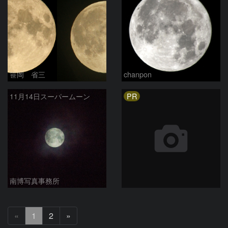
笹岡 省三
chanpon
PR
11月14日スーパームーン
南博写真事務所
次
«
1
2
»
へ