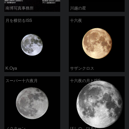
南博写真事務所
川越の星
月を横切るISS
十六夜
K.Oya
サザンクロス
スーパー十六夜月
十六夜の月とISS
ノクターン
ほしの ひろし