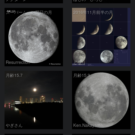
スーパームーン翌日の月
2016年11月前半の月
Resurrection
となり
月齢15.7
月齢15.9
やぎさん
Ken.Nakayama