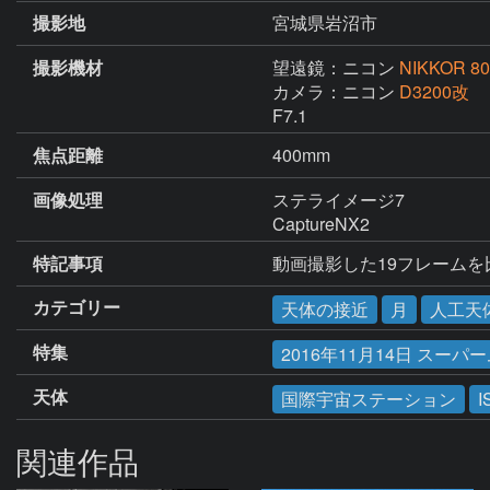
撮影地
宮城県岩沼市
撮影機材
望遠鏡：ニコン
NIKKOR 80
カメラ：ニコン
D3200改
F7.1
焦点距離
400mm
画像処理
ステライメージ7

CaptureNX2
特記事項
動画撮影した19フレームを
カテゴリー
天体の接近
月
人工天
特集
2016年11月14日 スーパ
天体
国際宇宙ステーション
I
関連作品