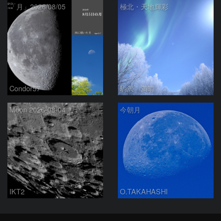
「月」2026/08/05
極北・天地輝彩
Condor57
駒沢 満晴
Moon 2026-08-04
今朝月
IKT2
O.TAKAHASHI