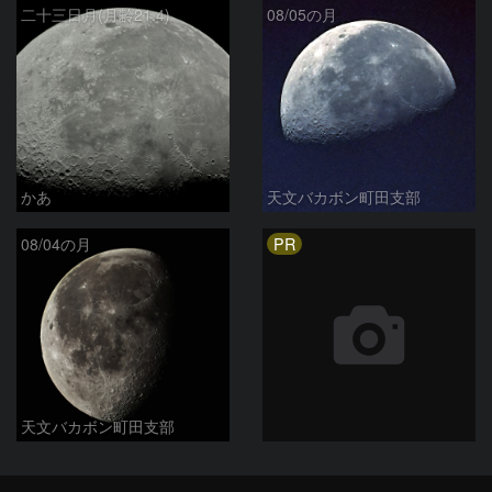
二十三日月(月齢21.4)
08/05の月
かあ
天文バカボン町田支部
PR
08/04の月
天文バカボン町田支部