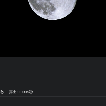
9秒
露出 0.0095秒