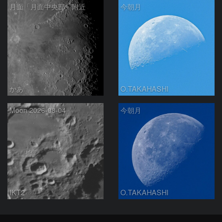
月面「月面中央部」附近
今朝月
かあ
O.TAKAHASHI
Moon 2026-08-04
今朝月
IKT2
O.TAKAHASHI