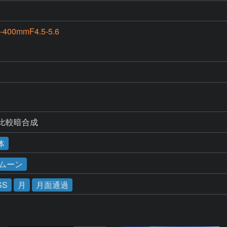
-400mmF4.5-5.6
比較暗合成
体
ームーン
SS
月
月面通過