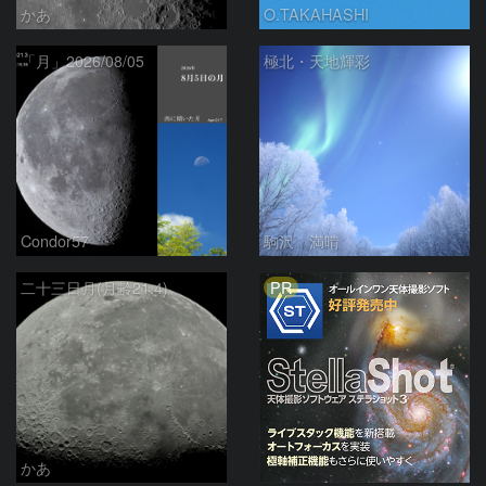
かあ
O.TAKAHASHI
「月」2026/08/05
極北・天地輝彩
Condor57
駒沢 満晴
PR
二十三日月(月齢21.4)
かあ