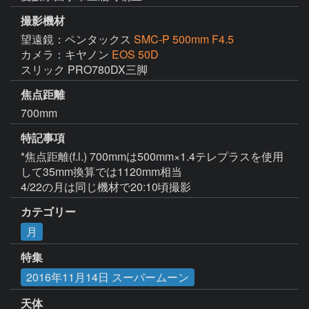
撮影機材
望遠鏡：ペンタックス
SMC-P 500mm F4.5
カメラ：キヤノン
EOS 50D
スリック PRO780DX三脚
焦点距離
700mm
特記事項
*焦点距離(f.l.) 700mmは500mm×1.4テレプラスを使用
して35mm換算では1120mm相当

4/22の月は同じ機材で20:10頃撮影
カテゴリー
月
特集
2016年11月14日 スーパームーン
天体