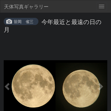
天体写真ギャラリー
Togg
navig
今年最近と最遠の日の
笹岡 省三
月