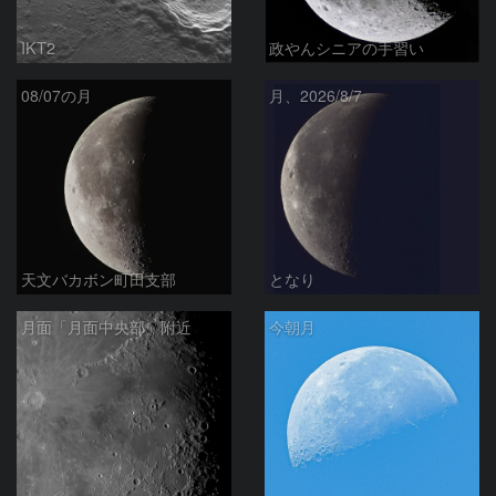
IKT2
政やんシニアの手習い
08/07の月
月、2026/8/7
天文バカボン町田支部
となり
月面「月面中央部」附近
今朝月