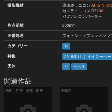
撮影機材
望遠鏡：ニコン
AF-S NIKK
カメラ：ニコン
D7100
×1.7テレコンバーター
焦点距離
500mm
画像処理
フォトショップエレメンツ
カテゴリー
月
特集
2016年11月14日 スーパ
天体
月
十六夜
関連作品
月面「月面中央部」附近
今朝月