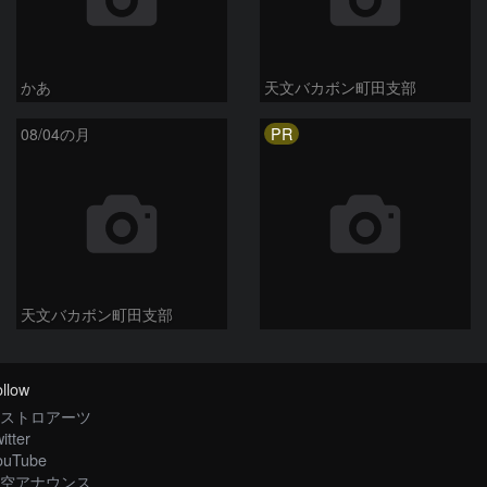
かあ
天文バカボン町田支部
PR
08/04の月
天文バカボン町田支部
llow
ストロアーツ
itter
ouTube
空アナウンス