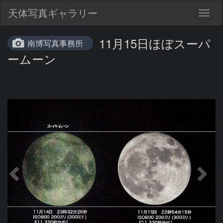
天体写真ギャラリー
Togg
navig
11月15日ほぼスーパ
南博写真事務所
ームーン