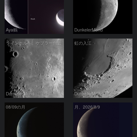
Aya鶴
DunkelerMond
ラインホルト、ケプラー付近
虹の入江
DunkelerMond
DunkelerMond
08/09の月
月、2026/8/9