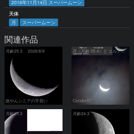
2016年11月14日 スーパームーン
天体
月
スーパームーン
関連作品
月齢25.3 2026/8/9
月（月齢 25.4）と エルナト（おうし座β星）
政やんシニアの手習い
Condor57
月齢25.3
月齢24.3