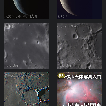
天文バカボン町田支部
となり
マルト
ヘシオドスA
hare-star
hare-star
PR
月齢23.3のフラマウロ付近