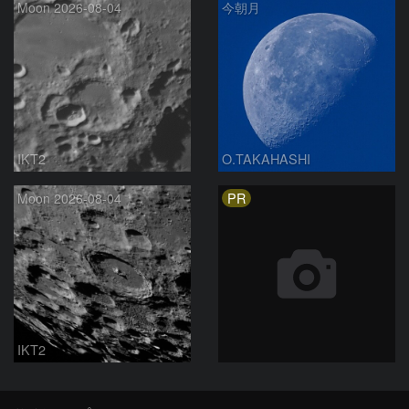
Moon 2026-08-04
今朝月
IKT2
O.TAKAHASHI
PR
Moon 2026-08-04
IKT2