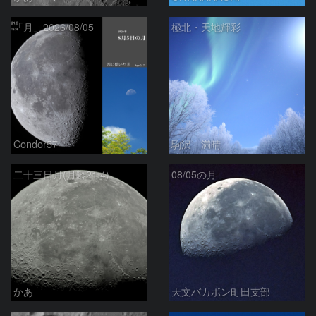
「月」2026/08/05
極北・天地輝彩
Condor57
駒沢 満晴
二十三日月(月齢21.4)
08/05の月
かあ
天文バカボン町田支部