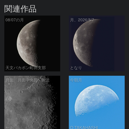
関連作品
08/07の月
月、2026/8/7
天文バカボン町田支部
となり
月面「月面中央部」附近
今朝月
かあ
O.TAKAHASHI