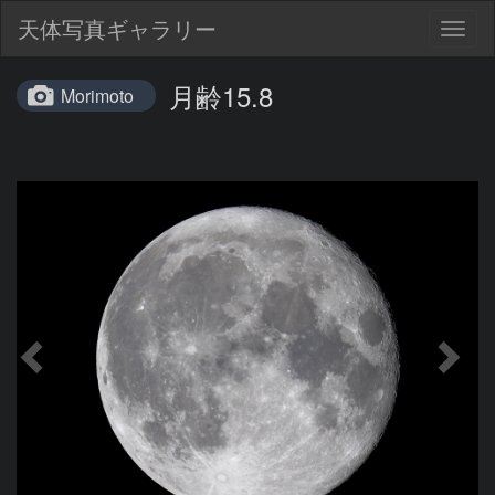
天体写真ギャラリー
Togg
navig
月齢15.8
Morimoto