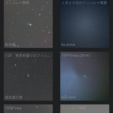
フィンレー彗星
１月２０日のフィンレー彗星
新井優
bs-soma
1/20 初見初撮りのフィンレー彗星（１５Ｐ）
15P/Finlay (2014)
湖北直行便
kem.kem
15P/Finlay
フィンレー彗星