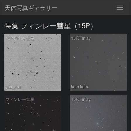
天体写真ギャラリー
Togg
navig
特集 フィンレー彗星（15P）
15P/Finlay 彗星
15P/Finlay
yas_arai
kem.kem
フィンレー彗星
15P/Finlay