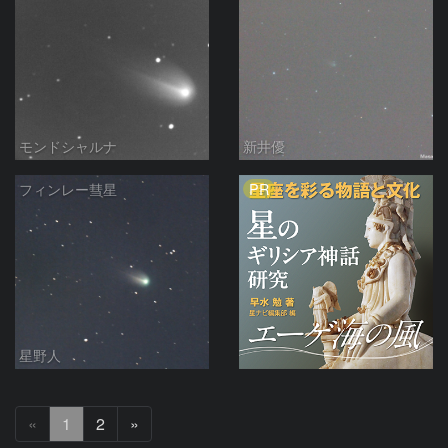
モンドシャルナ
新井優
PR
フィンレー彗星
星野人
次
«
1
2
»
へ