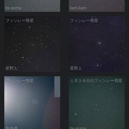
bs-soma
kem.kem
フィンレー彗星
フィンレー彗星
星野人
星野人
フィンレー彗星
１月２８日のフィンレー彗星
新井優
bs-soma