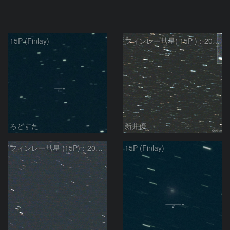
15P (Finlay)
フィンレー彗星( 15P )：2021/08/19
ろどすた
新井優
フィンレー彗星 (15P)：2021/07/19
15P (Finlay)