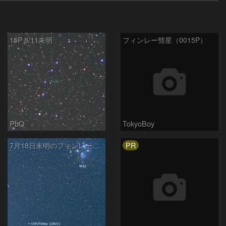
15P 8/11未明
フィンレー彗星（0015P）
PbO
TokyoBoy
PR
7月18日未明のフィンレー彗星とプレアデス星団