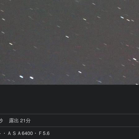
7秒
露出 21分
・ＡＳＡ6400・Ｆ5.6