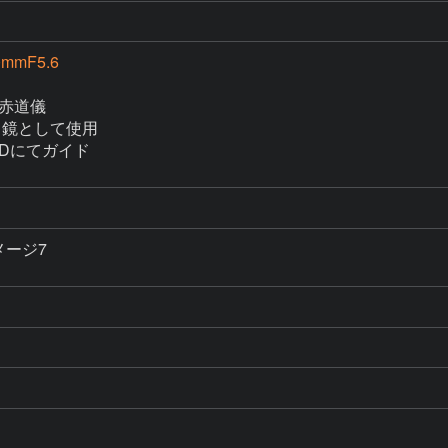
0mmF5.6
　赤道儀

イド鏡として使用

Dにてガイド

メージ7
