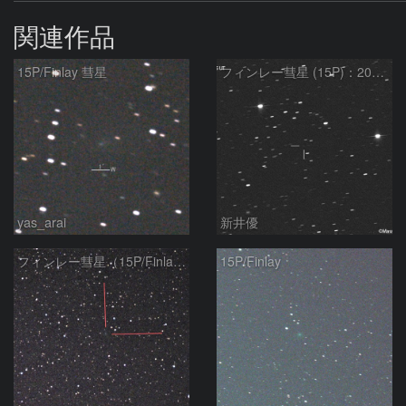
関連作品
15P/Finlay 彗星
フィンレー彗星 (15P)：2021/10/18
yas_arai
新井優
フィンレー彗星（15P/Finlay）
15P/Finlay