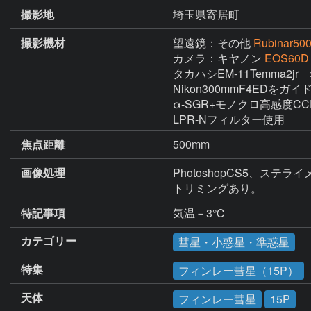
撮影地
埼玉県寄居町
撮影機材
望遠鏡：その他
Rubinar50
カメラ：キヤノン
EOS60D
タカハシEM-11Temma2jr
Nikon300mmF4EDをガ
α-SGR+モノクロ高感度CC
LPR-Nフィルター使用
焦点距離
500mm
画像処理
PhotoshopCS5、ステライ
トリミングあり。
特記事項
気温－3℃
カテゴリー
彗星・小惑星・準惑星
特集
フィンレー彗星（15P）
天体
フィンレー彗星
15P