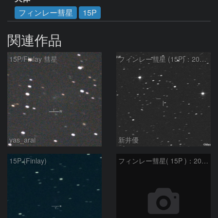
フィンレー彗星
15P
関連作品
15P/Finlay 彗星
フィンレー彗星 (15P)：2021/10/18
yas_arai
新井優
15P (Finlay)
フィンレー彗星( 15P )：2021/08/19