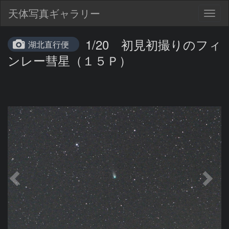
天体写真ギャラリー
Togg
navig
1/20 初見初撮りのフィ
湖北直行便
ンレー彗星（１５Ｐ）