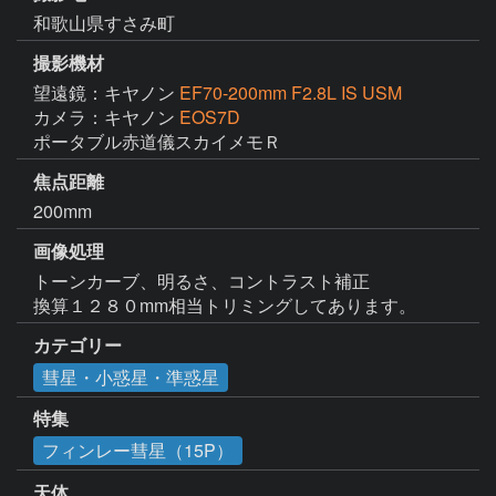
和歌山県すさみ町
撮影機材
望遠鏡：キヤノン
EF70-200mm F2.8L IS USM
カメラ：キヤノン
EOS7D
ポータブル赤道儀スカイメモＲ
焦点距離
200mm
画像処理
トーンカーブ、明るさ、コントラスト補正

換算１２８０mm相当トリミングしてあります。
カテゴリー
彗星・小惑星・準惑星
特集
フィンレー彗星（15P）
天体