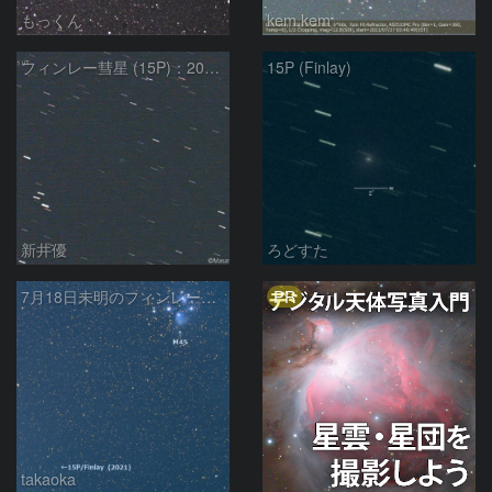
もっくん
kem.kem
フィンレー彗星 (15P)：2021/07/19
15P (Finlay)
新井優
ろどすた
PR
7月18日未明のフィンレー彗星とプレアデス星団
takaoka