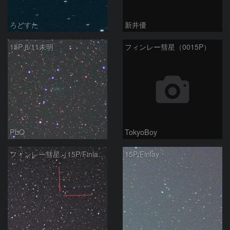
ろどすた
新井優
15P 8/11未明
フィンレー彗星（0015P）
PbO
TokyoBoy
フィンレー彗星（15P/Finlay）
15P/Finlay