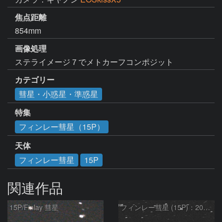
焦点距離
854mm
画像処理
ステライメージ７でメトカーフコンポジット
カテゴリー
彗星・小惑星・準惑星
特集
フィンレー彗星（15P）
天体
フィンレー彗星
15P
関連作品
15P/Finlay 彗星
フィンレー彗星 (15P)：2021/10/18