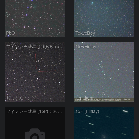
PbO
TokyoBoy
フィンレー彗星（15P/Finlay）
15P/Finlay
もっくん
kem.kem
フィンレー彗星 (15P)：2021/07/19
15P (Finlay)