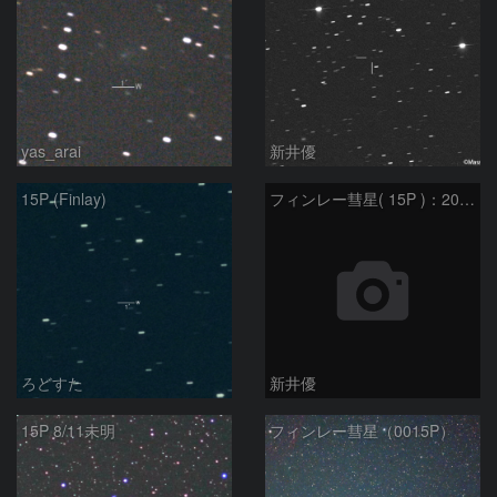
yas_arai
新井優
15P (Finlay)
フィンレー彗星( 15P )：2021/08/19
ろどすた
新井優
15P 8/11未明
フィンレー彗星（0015P）