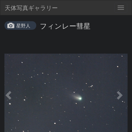
天体写真ギャラリー
Togg
navig
フィンレー彗星
星野人