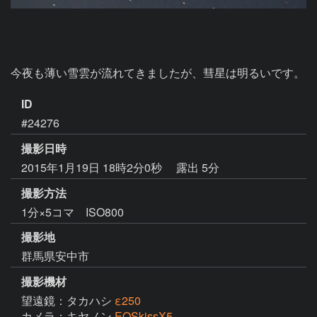
今夜も薄い雪雲が流れてきましたが、彗星は明るいです。
ID
#24276
撮影日時
2015年1月19日 18時2分0秒
露出 5分
撮影方法
1分×5コマ ISO800
撮影地
群馬県安中市
撮影機材
望遠鏡：タカハシ
ε250
カメラ：キヤノン
EOSkissX5