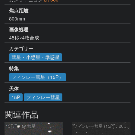
焦点距離
800mm
画像処理
45秒×4枚合成
カテゴリー
彗星・小惑星・準惑星
特集
フィンレー彗星（15P）
天体
15P
フィンレー彗星
関連作品
15P/Finlay 彗星
フィンレー彗星 (15P)：2021/10/18