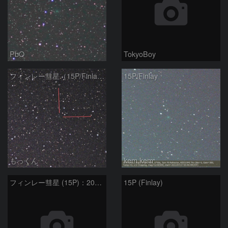
PbO
TokyoBoy
フィンレー彗星（15P/Finlay）
15P/Finlay
もっくん
kem.kem
フィンレー彗星 (15P)：2021/07/19
15P (Finlay)