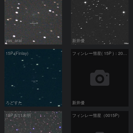
yas_arai
新井優
15P (Finlay)
フィンレー彗星( 15P )：2021/08/19
ろどすた
新井優
15P 8/11未明
フィンレー彗星（0015P）