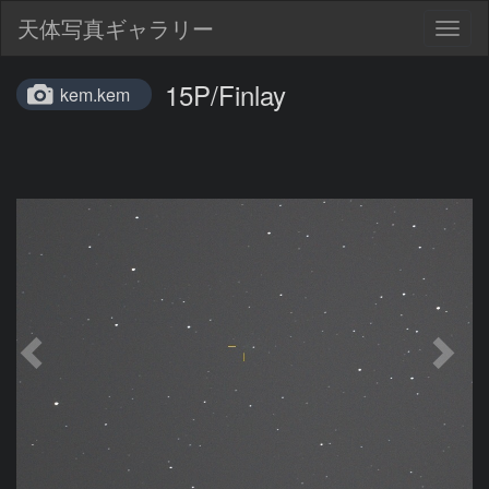
天体写真ギャラリー
Togg
navig
15P/Finlay
kem.kem