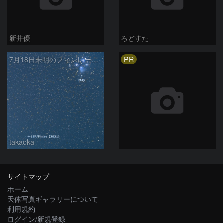
新井優
ろどすた
PR
7月18日未明のフィンレー彗星とプレアデス星団
takaoka
サイトマップ
ホーム
天体写真ギャラリーについて
利用規約
ログイン/新規登録