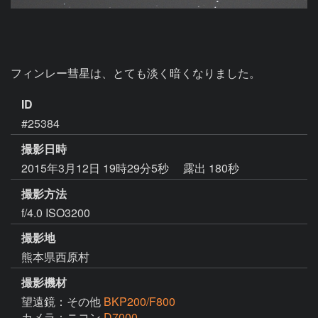
フィンレー彗星は、とても淡く暗くなりました。
ID
#25384
撮影日時
2015年3月12日 19時29分5秒
露出 180秒
撮影方法
f/4.0 ISO3200
撮影地
熊本県西原村
撮影機材
望遠鏡：その他
BKP200/F800
カメラ：ニコン
D7000