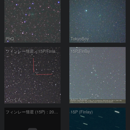
PbO
TokyoBoy
フィンレー彗星（15P/Finlay）
15P/Finlay
もっくん
kem.kem
フィンレー彗星 (15P)：2021/07/19
15P (Finlay)