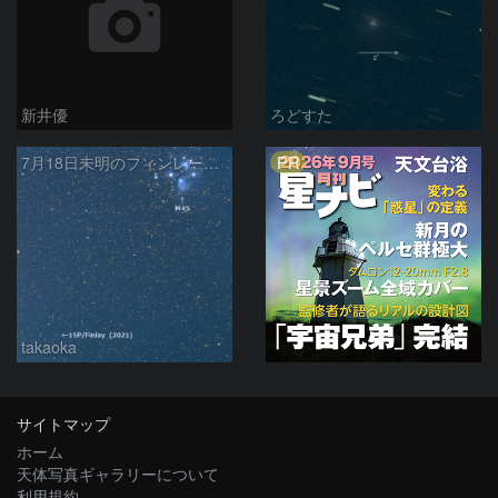
新井優
ろどすた
PR
7月18日未明のフィンレー彗星とプレアデス星団
takaoka
サイトマップ
ホーム
天体写真ギャラリーについて
利用規約