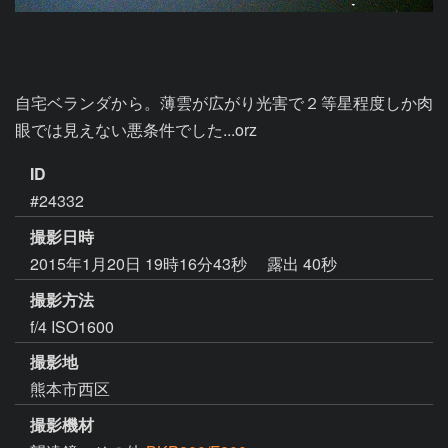
自宅ベランダから。薄雲が広がり光害で２等星程度しか肉
眼では見えない悪条件でした...orz
ID
#24332
撮影日時
2015年1月20日 19時16分43秒
露出 40秒
撮影方法
f/4 ISO1600
撮影地
熊本市西区
撮影機材