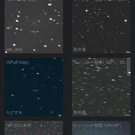
yas_arai
新井優
15P (Finlay)
フィンレー彗星( 15P )：2021/08/19
ろどすた
新井優
15P 8/11未明
フィンレー彗星（0015P）