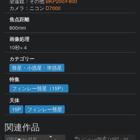
望遠鏡：その他
BKP200/F800
カメラ：ニコン
D7000
焦点距離
800mm
画像処理
10秒×４
カテゴリー
彗星・小惑星・準惑星
特集
フィンレー彗星（15P）
天体
15P
フィンレー彗星
関連作品
15P/Finlay 彗星
フィンレー彗星 (15P)：2021/10/18