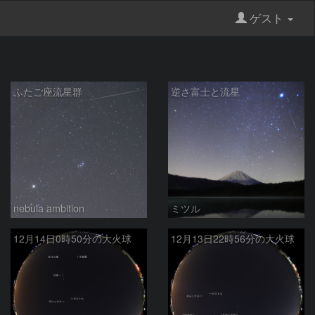
ゲスト
ふたご座流星群
逆さ富士と流星
nebula ambition
ミツル
12月14日0時50分の大火球
12月13日22時56分の大火球