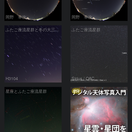
岡野 幸次
岡野 幸次
ふたご座流星群と冬の大三角形
ふたご座流星群
H3104
Sirius / OAC
PR
星座とふたご座流星群