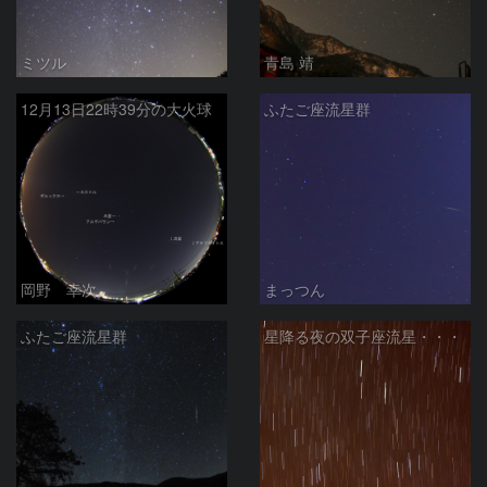
ミツル
青島 靖
12月13日22時39分の大火球
ふたご座流星群
岡野 幸次
まっつん
ふたご座流星群
星降る夜の双子座流星・・・