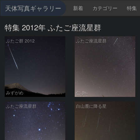
天体写真ギャラリー
新着
カテゴリー
特集
特集 2012年 ふたご座流星群
ふたご群 2012
ふたご座流星群
みずがめ
仁-jin-
ふたご座流星群
白山麓に降る星