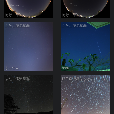
岡野 幸次
岡野 幸次
ふたご座流星群
ふたご座流星群
まっつん
haru
ふたご座流星群
双子座流星をさがす