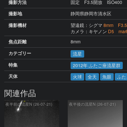
撮影方法
固定 F3.5開放 ISO400
撮影地
静岡県静岡市清水区
撮影機材
望遠鏡：シグマ
8mm F3
カメラ：キヤノン
D5 mar
焦点距離
8mm
カテゴリー
流星
特集
2012年 ふたご座流星群
天体
火球
全天
魚眼
ふた
関連作品
夜半前の流星N (26-07-21)
夜半後の流星N (26-07-21)