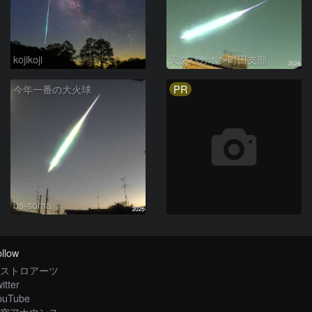
kojikoji
天文バカボン町田支部
PR
今年一番の大火球
bs-soma
llow
ストロアーツ
itter
ouTube
空アナウンス