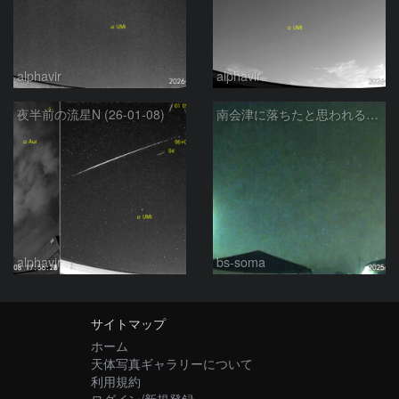
alphavir
alphavir
夜半前の流星N (26-01-08)
南会津に落ちたと思われる大火球
alphavir
bs-soma
サイトマップ
ホーム
天体写真ギャラリーについて
利用規約
ログイン/新規登録