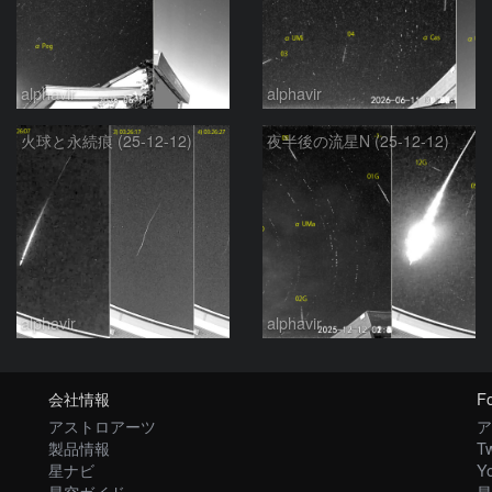
alphavir
alphavir
火球と永続痕 (25-12-12)
夜半後の流星N (25-12-12)
alphavir
alphavir
会社情報
Fo
アストロアーツ
ア
製品情報
Tw
星ナビ
Y
星空ガイド
星