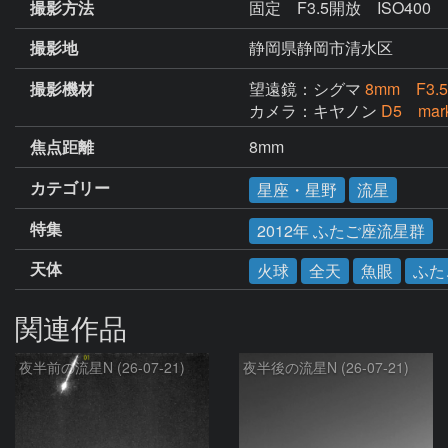
撮影方法
固定 F3.5開放 ISO400
撮影地
静岡県静岡市清水区
撮影機材
望遠鏡：シグマ
8mm F3
カメラ：キヤノン
D5 mar
焦点距離
8mm
カテゴリー
星座・星野
流星
特集
2012年 ふたご座流星群
天体
火球
全天
魚眼
ふた
関連作品
夜半前の流星N (26-07-21)
夜半後の流星N (26-07-21)