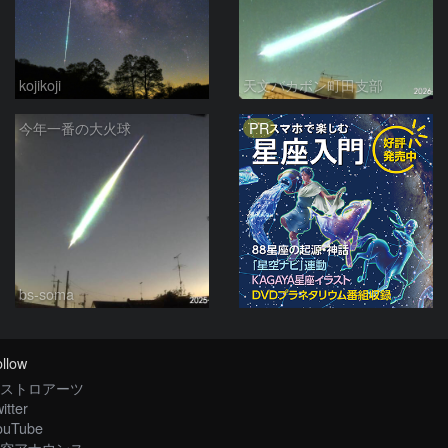
kojikoji
天文バカボン町田支部
PR
今年一番の大火球
bs-soma
llow
ストロアーツ
itter
ouTube
空アナウンス