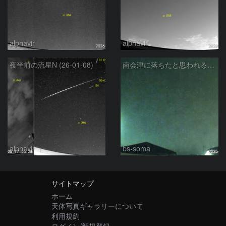
alphavir
alphavir
夜半前の流星N (26-01-08)
南会津に落ちたと思われる大火球
alphavir
bs-soma
サイトマップ
ホーム
天体写真ギャラリーについて
利用規約
ログイン/新規登録