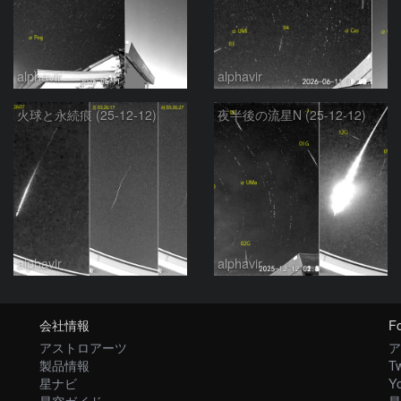
alphavir
alphavir
火球と永続痕 (25-12-12)
夜半後の流星N (25-12-12)
alphavir
alphavir
会社情報
Fo
アストロアーツ
ア
製品情報
Tw
星ナビ
Y
星空ガイド
星