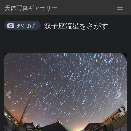
天体写真ギャラリー
Togg
navig
双子座流星をさがす
まめぱぱ