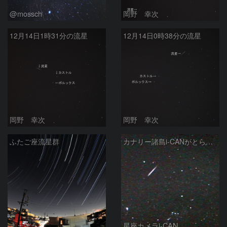
@mossch
岡野 幸次
12月14日1時31分の流星
12月14日0時38分の流星
岡野 幸次
岡野 幸次
ふたご座流星群
カナリー諸島i-CANがとらえたふたご群流星
まえぞう
星座カメラi-CAN