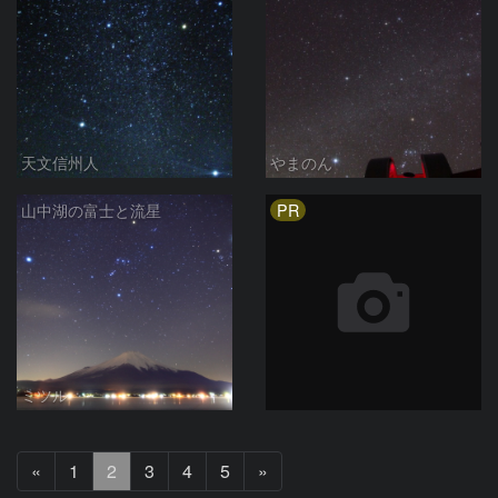
天文信州人
やまのん
PR
山中湖の富士と流星
ミツル
前
次
«
1
2
3
4
5
»
へ
へ