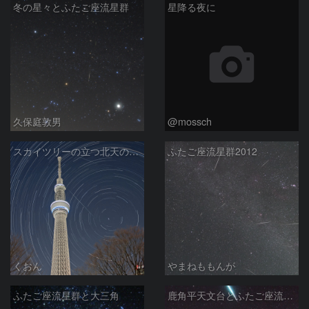
冬の星々とふたご座流星群
星降る夜に
久保庭敦男
@mossch
スカイツリーの立つ北天のふたご座流星群
ふたご座流星群2012
くおん
やまねももんが
ふたご座流星群と大三角
鹿角平天文台とふたご座流星群の大火球！