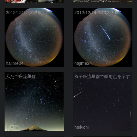
2012/12/14 火球痕
2012/12/14 2:43大火球
hajime24
hajime24
ふたご座流星群
双子座流星群で輻射点を示す
山田昇
heikichi