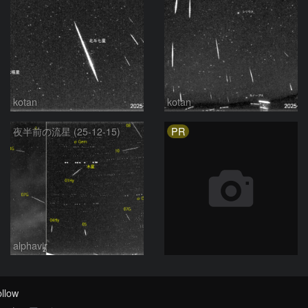
kotan
kotan
PR
夜半前の流星 (25-12-15)
alphavir
llow