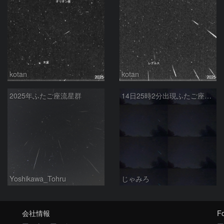
kotan
kotan
2025年ふたご座流星群
14日25時2分出現ふたご座群大流星(全行程)
Yoshikawa_Tohru
じゃみろ
会社情報
Fo