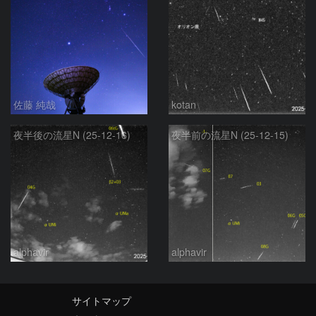
佐藤 純哉
kotan
夜半後の流星N (25-12-16)
夜半前の流星N (25-12-15)
alphavir
alphavir
サイトマップ