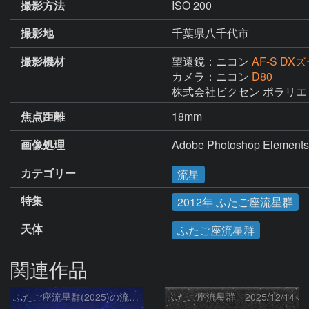
撮影方法
ISO 200
撮影地
千葉県八千代市
撮影機材
望遠鏡：ニコン
AF-S DXズ
カメラ：ニコン
D80
株式会社ビクセン ポラリエ
焦点距離
18mm
画像処理
Adobe Photoshop Elements
カテゴリー
流星
特集
2012年 ふたご座流星群
天体
ふたご座流星群
関連作品
ふたご座流星群(2025)の流星と冬の星座、さくら宇宙公園のパラボラアンテナ
ふたご座流星群 2025/12/14