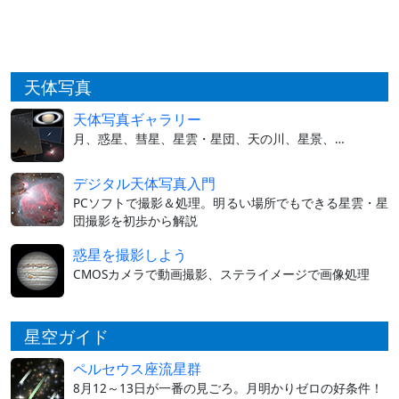
天体写真
天体写真ギャラリー
月、惑星、彗星、星雲・星団、天の川、星景、…
デジタル天体写真入門
PCソフトで撮影＆処理。明るい場所でもできる星雲・星
団撮影を初歩から解説
惑星を撮影しよう
CMOSカメラで動画撮影、ステライメージで画像処理
星空ガイド
ペルセウス座流星群
8月12～13日が一番の見ごろ。月明かりゼロの好条件！