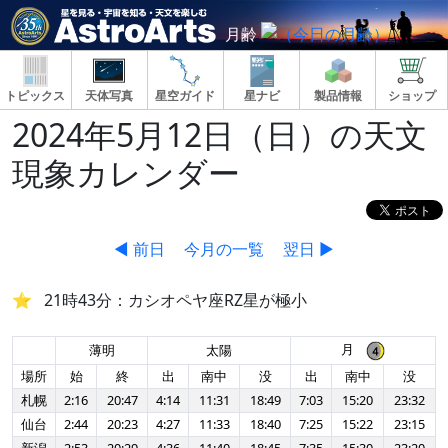
月齢
トピックス
天体写真
星空ガイド
星ナビ
製品情報
ショップ
2024年5月12日（日）の天文
現象カレンダー
◀ 前日
今月の一覧
翌日 ▶
21時43分：カシオペヤ座RZ星が極小
月
薄明
太陽
場所
始
終
出
南中
没
出
南中
没
札幌
2:16
20:47
4:14
11:31
18:49
7:03
15:20
23:32
仙台
2:44
20:23
4:27
11:33
18:40
7:25
15:22
23:15