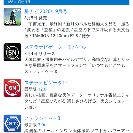
製品情報
星ナビ 2026年9月号
8月5日 発売
「宇宙兄弟」最終回 / 新月のペルセ群極大を見る・撮る
/ 変わる「惑星」の定義 / 星空の下で深呼吸する天文台
浴 / TAMRON 12-20mm F2.8 / ほか
ステラナビゲータ・モバイル
8月4日 リリース
天体観察・撮影用モバイルアプリ。高精度な計算とリッ
チな星図表示をスマートフォンで「いつでもどこでも、
ステラナビゲータ」
ステラナビゲータ12
最新版
12.0i
美しい描画、豊富な天体データ、オリジナル番組エディ
タなど「星空ひろがる 楽しさひろげる」天文シミュレー
ション
ステラショット3
最新版
3.0o
純国産のオールインワン天体撮影ソフトがパワーアッ