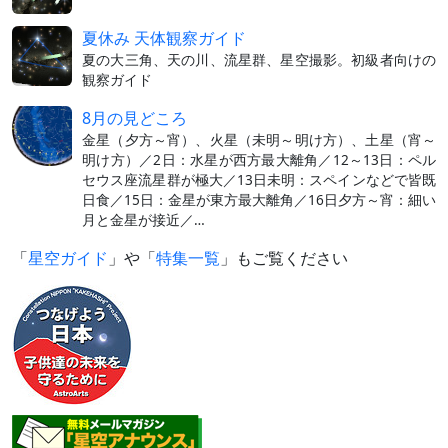
夏休み 天体観察ガイド
夏の大三角、天の川、流星群、星空撮影。初級者向けの
観察ガイド
8月の見どころ
金星（夕方～宵）、火星（未明～明け方）、土星（宵～
明け方）／2日：水星が西方最大離角／12～13日：ペル
セウス座流星群が極大／13日未明：スペインなどで皆既
日食／15日：金星が東方最大離角／16日夕方～宵：細い
月と金星が接近／…
「
星空ガイド
」や「
特集一覧
」もご覧ください